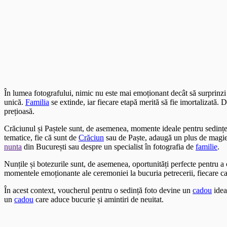
În lumea fotografului, nimic nu este mai emoționant decât să surprinz
unică.
Familia
se extinde, iar fiecare etapă merită să fie imortalizată.
prețioasă.
Crăciunul și Paștele sunt, de asemenea, momente ideale pentru sedințe
tematice, fie că sunt de
Crăciun
sau de Paște, adaugă un plus de magie ș
nunta
din București sau despre un specialist în fotografia de
familie
.
Nunțile și botezurile sunt, de asemenea, oportunități perfecte pentru 
momentele emoționante ale ceremoniei la bucuria petrecerii, fiecare c
În acest context, voucherul pentru o sedință foto devine un
cadou
idea
un
cadou
care aduce bucurie și amintiri de neuitat.