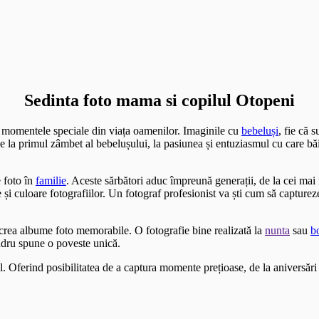
Sedinta foto mama si copilul Otopeni
i momentele speciale din viața oamenilor. Imaginile cu
bebeluși
, fie că 
 De la primul zâmbet al bebelușului, la pasiunea și entuziasmul cu care bă
 foto în
familie
. Aceste sărbători aduc împreună generații, de la cei ma
i culoare fotografiilor. Un fotograf profesionist va ști cum să capture
a crea albume foto memorabile. O fotografie bine realizată la
nunta
sau
b
adru spune o poveste unică.
l. Oferind posibilitatea de a captura momente prețioase, de la aniversări 