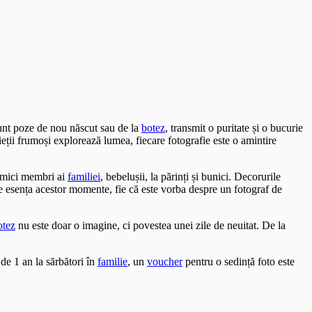
sunt poze de nou născut sau de la
botez
, transmit o puritate și o bucurie
ieții frumoși explorează lumea, fiecare fotografie este o amintire
i mici membri ai
familiei
, bebelușii, la părinți și bunici. Decorurile
ze esența acestor momente, fie că este vorba despre un fotograf de
otez
nu este doar o imagine, ci povestea unei zile de neuitat. De la
de 1 an la sărbători în
familie
, un
voucher
pentru o sedință foto este