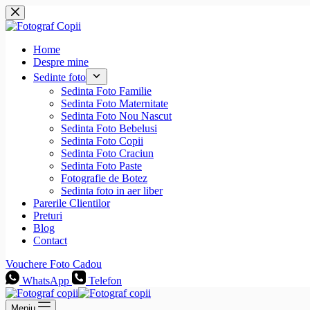
Sari
la
conținut
Home
Despre mine
Sedinte foto
Sedinta Foto Familie
Sedinta Foto Maternitate
Sedinta Foto Nou Nascut
Sedinta Foto Bebelusi
Sedinta Foto Copii
Sedinta Foto Craciun
Sedinta Foto Paste
Fotografie de Botez
Sedinta foto in aer liber
Parerile Clientilor
Preturi
Blog
Contact
Vouchere Foto Cadou
WhatsApp
Telefon
Meniu