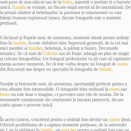
sunt poze de nou născut sau de la
botez
, transmit o puritate și o bucurie
unică.
Familia
se extinde, iar fiecare etapă merită să fie imortalizată. De
la primul zâmbet al bebelușului, la pasiunea și entuziasmul cu care
băieții frumoși explorează lumea, fiecare fotografie este o amintire
prețioasă.
Crăciunul și Paștele sunt, de asemenea, momente ideale pentru sedințe
foto în
familie
. Aceste sărbători aduc împreună generații, de la cei mai
mici membri ai
familiei
, bebelușii, la părinți și bunici. Decorurile
tematice, fie că sunt de
Crăciun
sau de Paște, adaugă un plus de magie
și culoare fotografiilor. Un fotograf profesionist va ști cum să captureze
esența acestor momente, fie că este vorba despre un fotograf de
nunta
din București sau despre un specialist în fotografia de
familie
.
Nunțile și botezurile sunt, de asemenea, oportunități perfecte pentru a
crea albume foto memorabile. O fotografie bine realizată la
nunta
sau
botez
nu este doar o imagine, ci povestea unei zile de neuitat. De la
momentele emoționante ale ceremoniei la bucuria petrecerii, fiecare
cadru spune o poveste unică.
În acest context, voucherul pentru o sedință foto devine un
cadou
ideal.
Oferind posibilitatea de a captura momente prețioase, de la aniversări
de 1 an la sărbători în
familie
, un
voucher
pentru o sedință foto este un