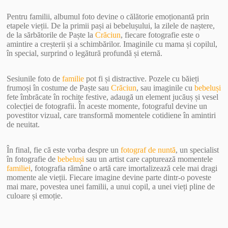
Pentru familii, albumul foto devine o călătorie emoționantă prin
etapele vieții. De la primii pași ai bebelușului, la zilele de naștere,
de la sărbătorile de Paște la
Crăciun
, fiecare fotografie este o
amintire a creșterii și a schimbărilor. Imaginile cu mama și copilul,
în special, surprind o legătură profundă și eternă.
Sesiunile foto de
familie
pot fi și distractive. Pozele cu băieți
frumoși în costume de Paște sau
Crăciun
, sau imaginile cu
bebeluși
fete îmbrăcate în rochițe festive, adaugă un element jucăuș și vesel
colecției de fotografii. În aceste momente, fotograful devine un
povestitor vizual, care transformă momentele cotidiene în amintiri
de neuitat.
În final, fie că este vorba despre un
fotograf de nuntă
, un specialist
în fotografie de
bebeluși
sau un artist care capturează momentele
familiei
, fotografia rămâne o artă care imortalizează cele mai dragi
momente ale vieții. Fiecare imagine devine parte dintr-o poveste
mai mare, povestea unei familii, a unui copil, a unei vieți pline de
culoare și emoție.