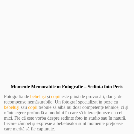
Vezi Galerie Foto
Momente Memorabile în Fotografie – Sedinta foto Peris
Fotografia de
bebeluși
și
copii
este plină de provocări, dar și de
recompense nemăsurabile. Un fotograf specializat în poze cu
bebeluși
sau
copii
trebuie să aibă nu doar competențe tehnice, ci și
o înțelegere profundă a modului în care să interacționeze cu cei
mici. Fie că este vorba despre sedinte foto în studio sau în natură,
fiecare zâmbet și expresie a bebelușilor sunt momente prețioase
care merită să fie capturate.