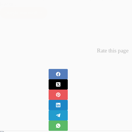
întregii…
Citește mai mult
Minunea
Primelor
Fotografii
–
Fotografii
Nou
Rate this page
Nascuti