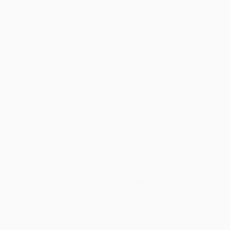
Minunea Primelor Fotografii – Fotografii Nou Nascuti
Fotografiile nou-născuților reprezintă o minunată formă de artă
fotografică, în care frumusețea și inocența copiilor sunt surprinse în
cele mai delicate și tandre moduri posibile. Aceste prime fotografii ale
micuților aduc bucurie și emoții atât proaspeților părinți, cât și