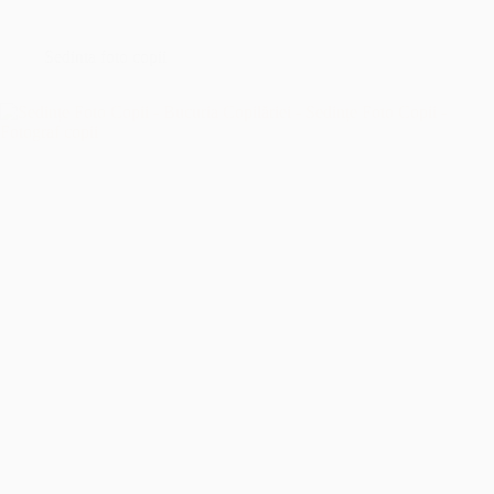
București
–
Îmbrățișând
Sedinta foto copii
Sfințenia
Momentelor
Unice