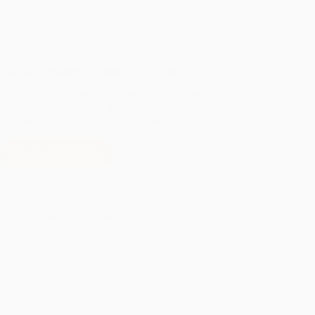
Bucuria Copilăriei – Sedințe Foto Copii
Copilăria este o perioadă magică, plină de energie și veselie, iar
ședințele foto
copii
sunt modalitatea perfectă de a imortaliza aceste
momente speciale și de a păstra amintiri vii pentru totdeauna. Fie că
este vorba de zâmbete pline de inocență…
Citește mai mult
Bucuria
Copilăriei
–
Sedințe
Foto
Sedinta foto nou-nascut
Copii