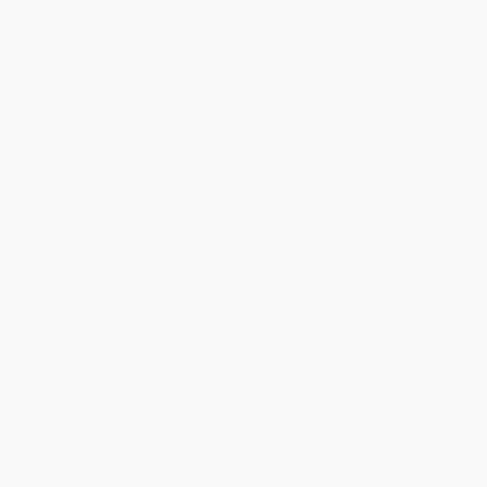
Fotograf Botez București – Îmbrățișând Sfințenia Momentelor Unice
Un
botez
reprezintă unul dintre cele mai semnificative evenimente din
viața unui copil și a familiei sale. Momentul sfințit al
botezului
merită
să fie însoțit de o documentare fotografică de excepție. Fotograful de
botez
din București aduce o perspectivă specială…
Citește mai mult
Fotograf
Botez