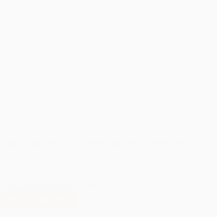
Fotograf Botez București – Îmbrățișând Sfințenia Momentelor Unice
Un
botez
reprezintă unul dintre cele mai semnificative evenimente din
viața unui copil și a familiei sale. Momentul sfințit al
botezului
merită
să fie însoțit de o documentare fotografică de excepție. Fotograful de
botez
din București aduce o perspectivă specială…
Citește mai mult
Fotograf
Botez