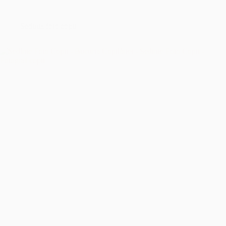
București
–
Îmbrățișând
Sedinta foto copii
Sfințenia
Momentelor
Unice