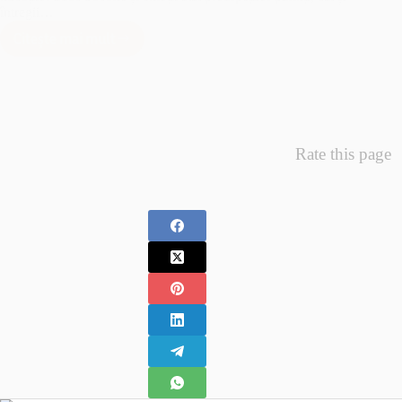
întregii…
Citește mai mult
Minunea
Primelor
Fotografii
–
Fotografii
Nou
Rate this page
Nascuti