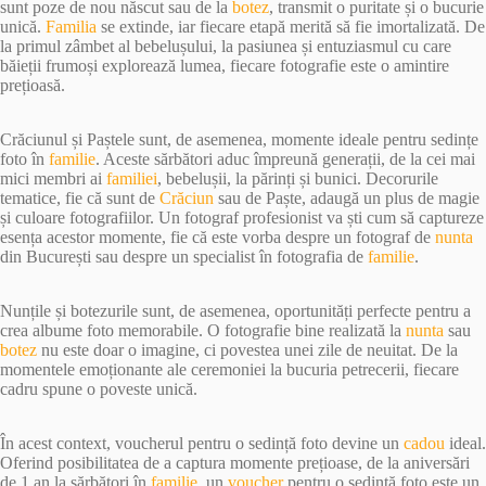
sunt poze de nou născut sau de la
botez
, transmit o puritate și o bucurie
unică.
Familia
se extinde, iar fiecare etapă merită să fie imortalizată. De
la primul zâmbet al bebelușului, la pasiunea și entuziasmul cu care
băieții frumoși explorează lumea, fiecare fotografie este o amintire
prețioasă.
Crăciunul și Paștele sunt, de asemenea, momente ideale pentru sedințe
foto în
familie
. Aceste sărbători aduc împreună generații, de la cei mai
mici membri ai
familiei
, bebelușii, la părinți și bunici. Decorurile
tematice, fie că sunt de
Crăciun
sau de Paște, adaugă un plus de magie
și culoare fotografiilor. Un fotograf profesionist va ști cum să captureze
esența acestor momente, fie că este vorba despre un fotograf de
nunta
din București sau despre un specialist în fotografia de
familie
.
Nunțile și botezurile sunt, de asemenea, oportunități perfecte pentru a
crea albume foto memorabile. O fotografie bine realizată la
nunta
sau
botez
nu este doar o imagine, ci povestea unei zile de neuitat. De la
momentele emoționante ale ceremoniei la bucuria petrecerii, fiecare
cadru spune o poveste unică.
În acest context, voucherul pentru o sedință foto devine un
cadou
ideal.
Oferind posibilitatea de a captura momente prețioase, de la aniversări
de 1 an la sărbători în
familie
, un
voucher
pentru o sedință foto este un