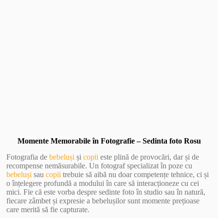
Vezi Galerie Foto
Momente Memorabile în Fotografie – Sedinta foto Rosu
Fotografia de
bebeluși
și
copii
este plină de provocări, dar și de
recompense nemăsurabile. Un fotograf specializat în poze cu
bebeluși
sau
copii
trebuie să aibă nu doar competențe tehnice, ci și
o înțelegere profundă a modului în care să interacționeze cu cei
mici. Fie că este vorba despre sedinte foto în studio sau în natură,
fiecare zâmbet și expresie a bebelușilor sunt momente prețioase
care merită să fie capturate.