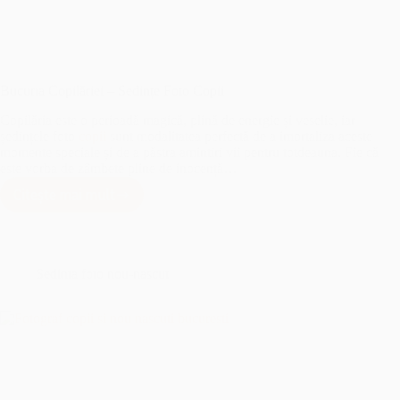
Bucuria Copilăriei – Sedințe Foto Copii
Copilăria este o perioadă magică, plină de energie și veselie, iar
ședințele foto
copii
sunt modalitatea perfectă de a imortaliza aceste
momente speciale și de a păstra amintiri vii pentru totdeauna. Fie că
este vorba de zâmbete pline de inocență…
Citește mai mult
Bucuria
Copilăriei
–
Sedințe
Foto
Sedinta foto nou-nascut
Copii