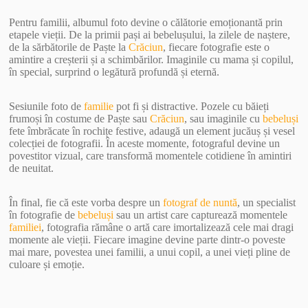
Pentru familii, albumul foto devine o călătorie emoționantă prin
etapele vieții. De la primii pași ai bebelușului, la zilele de naștere,
de la sărbătorile de Paște la
Crăciun
, fiecare fotografie este o
amintire a creșterii și a schimbărilor. Imaginile cu mama și copilul,
în special, surprind o legătură profundă și eternă.
Sesiunile foto de
familie
pot fi și distractive. Pozele cu băieți
frumoși în costume de Paște sau
Crăciun
, sau imaginile cu
bebeluși
fete îmbrăcate în rochițe festive, adaugă un element jucăuș și vesel
colecției de fotografii. În aceste momente, fotograful devine un
povestitor vizual, care transformă momentele cotidiene în amintiri
de neuitat.
În final, fie că este vorba despre un
fotograf de nuntă
, un specialist
în fotografie de
bebeluși
sau un artist care capturează momentele
familiei
, fotografia rămâne o artă care imortalizează cele mai dragi
momente ale vieții. Fiecare imagine devine parte dintr-o poveste
mai mare, povestea unei familii, a unui copil, a unei vieți pline de
culoare și emoție.