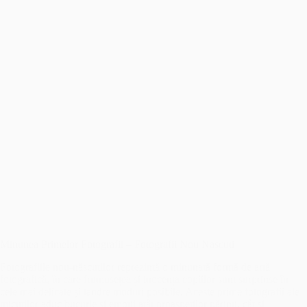
Minunea Primelor Fotografii – Fotografii Nou Nascuti
Fotografiile nou-născuților reprezintă o minunată formă de artă
fotografică, în care frumusețea și inocența copiilor sunt surprinse în
cele mai delicate și tandre moduri posibile. Aceste prime fotografii ale
micuților aduc bucurie și emoții atât proaspeților părinți, cât și