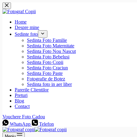
Sari
la
conținut
Home
Despre mine
Sedinte foto
Sedinta Foto Familie
Sedinta Foto Maternitate
Sedinta Foto Nou Nascut
Sedinta Foto Bebelusi
Sedinta Foto Copii
Sedinta Foto Craciun
Sedinta Foto Paste
Fotografie de Botez
Sedinta foto in aer liber
Parerile Clientilor
Preturi
Blog
Contact
Vouchere Foto Cadou
WhatsApp
Telefon
Meniu