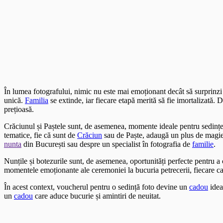
În lumea fotografului, nimic nu este mai emoționant decât să surprinz
unică.
Familia
se extinde, iar fiecare etapă merită să fie imortalizată.
prețioasă.
Crăciunul și Paștele sunt, de asemenea, momente ideale pentru sedințe
tematice, fie că sunt de
Crăciun
sau de Paște, adaugă un plus de magie ș
nunta
din București sau despre un specialist în fotografia de
familie
.
Nunțile și botezurile sunt, de asemenea, oportunități perfecte pentru 
momentele emoționante ale ceremoniei la bucuria petrecerii, fiecare c
În acest context, voucherul pentru o sedință foto devine un
cadou
idea
un
cadou
care aduce bucurie și amintiri de neuitat.