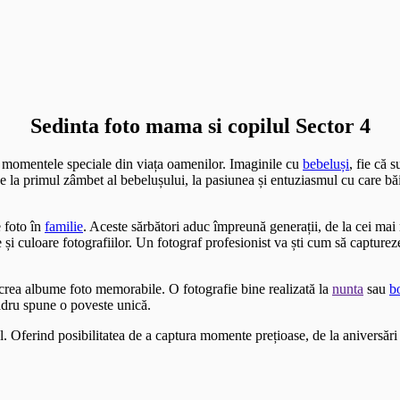
Sedinta foto mama si copilul Sector 4
i momentele speciale din viața oamenilor. Imaginile cu
bebeluși
, fie că 
 De la primul zâmbet al bebelușului, la pasiunea și entuziasmul cu care bă
 foto în
familie
. Aceste sărbători aduc împreună generații, de la cei ma
i culoare fotografiilor. Un fotograf profesionist va ști cum să capture
a crea albume foto memorabile. O fotografie bine realizată la
nunta
sau
b
adru spune o poveste unică.
l. Oferind posibilitatea de a captura momente prețioase, de la aniversări 