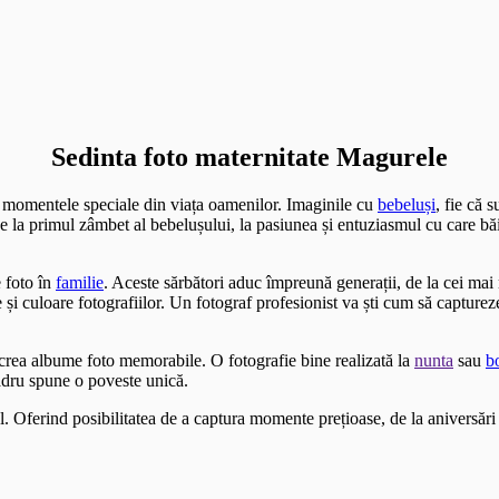
Sedinta foto maternitate Magurele
i momentele speciale din viața oamenilor. Imaginile cu
bebeluși
, fie că 
 De la primul zâmbet al bebelușului, la pasiunea și entuziasmul cu care bă
 foto în
familie
. Aceste sărbători aduc împreună generații, de la cei ma
i culoare fotografiilor. Un fotograf profesionist va ști cum să capture
a crea albume foto memorabile. O fotografie bine realizată la
nunta
sau
b
adru spune o poveste unică.
l. Oferind posibilitatea de a captura momente prețioase, de la aniversări 