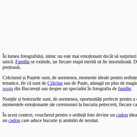
În lumea fotografului, nimic nu este mai emoționant decât să surprinz
unică.
Familia
se extinde, iar fiecare etapă merită să fie imortalizată.
prețioasă.
Crăciunul și Paștele sunt, de asemenea, momente ideale pentru sedințe
tematice, fie că sunt de
Crăciun
sau de Paște, adaugă un plus de magie ș
nunta
din București sau despre un specialist în fotografia de
familie
.
Nunțile și botezurile sunt, de asemenea, oportunități perfecte pentru 
momentele emoționante ale ceremoniei la bucuria petrecerii, fiecare c
În acest context, voucherul pentru o sedință foto devine un
cadou
idea
un
cadou
care aduce bucurie și amintiri de neuitat.