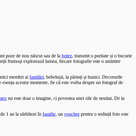
sunt poze de nou născut sau de la
botez
, transmit o puritate și o bucurie
ieții frumoși explorează lumea, fiecare fotografie este o amintire
i mici membri ai
familiei
, bebelușii, la părinți și bunici. Decorurile
ze esența acestor momente, fie că este vorba despre un fotograf de
otez
nu este doar o imagine, ci povestea unei zile de neuitat. De la
de 1 an la sărbători în
familie
, un
voucher
pentru o sedință foto este