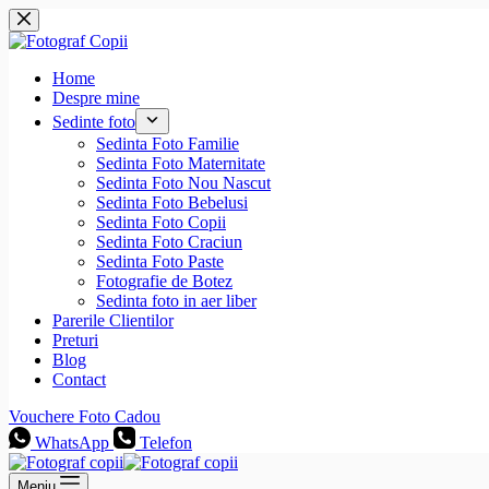
Sari
la
conținut
Home
Despre mine
Sedinte foto
Sedinta Foto Familie
Sedinta Foto Maternitate
Sedinta Foto Nou Nascut
Sedinta Foto Bebelusi
Sedinta Foto Copii
Sedinta Foto Craciun
Sedinta Foto Paste
Fotografie de Botez
Sedinta foto in aer liber
Parerile Clientilor
Preturi
Blog
Contact
Vouchere Foto Cadou
WhatsApp
Telefon
Meniu