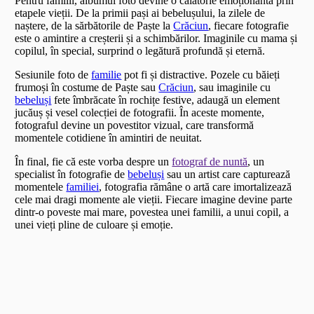
Pentru familii, albumul foto devine o călătorie emoționantă prin
etapele vieții. De la primii pași ai bebelușului, la zilele de
naștere, de la sărbătorile de Paște la
Crăciun
, fiecare fotografie
este o amintire a creșterii și a schimbărilor. Imaginile cu mama și
copilul, în special, surprind o legătură profundă și eternă.
Sesiunile foto de
familie
pot fi și distractive. Pozele cu băieți
frumoși în costume de Paște sau
Crăciun
, sau imaginile cu
bebeluși
fete îmbrăcate în rochițe festive, adaugă un element
jucăuș și vesel colecției de fotografii. În aceste momente,
fotograful devine un povestitor vizual, care transformă
momentele cotidiene în amintiri de neuitat.
În final, fie că este vorba despre un
fotograf de nuntă
, un
specialist în fotografie de
bebeluși
sau un artist care capturează
momentele
familiei
, fotografia rămâne o artă care imortalizează
cele mai dragi momente ale vieții. Fiecare imagine devine parte
dintr-o poveste mai mare, povestea unei familii, a unui copil, a
unei vieți pline de culoare și emoție.