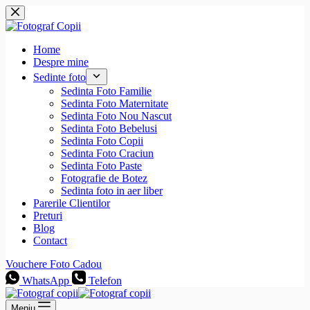
Sari
la
conținut
Home
Despre mine
Sedinte foto
Sedinta Foto Familie
Sedinta Foto Maternitate
Sedinta Foto Nou Nascut
Sedinta Foto Bebelusi
Sedinta Foto Copii
Sedinta Foto Craciun
Sedinta Foto Paste
Fotografie de Botez
Sedinta foto in aer liber
Parerile Clientilor
Preturi
Blog
Contact
Vouchere Foto Cadou
WhatsApp
Telefon
Meniu