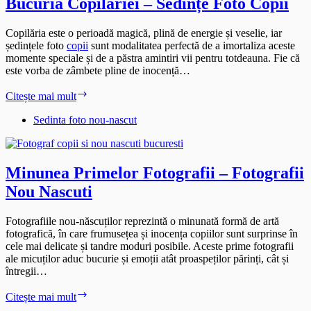
Bucuria Copilăriei – Sedințe Foto Copii
Copilăria este o perioadă magică, plină de energie și veselie, iar
ședințele foto
copii
sunt modalitatea perfectă de a imortaliza aceste
momente speciale și de a păstra amintiri vii pentru totdeauna. Fie că
este vorba de zâmbete pline de inocență…
Bucuria
Citește mai mult
Copilăriei
–
Sedinta foto nou-nascut
Sedințe
Foto
Copii
Minunea Primelor Fotografii – Fotografii
Nou Nascuti
Fotografiile nou-născuților reprezintă o minunată formă de artă
fotografică, în care frumusețea și inocența copiilor sunt surprinse în
cele mai delicate și tandre moduri posibile. Aceste prime fotografii
ale micuților aduc bucurie și emoții atât proaspeților părinți, cât și
întregii…
Minunea
Citește mai mult
Primelor