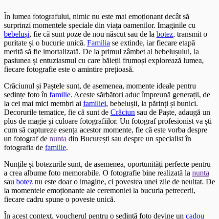
În lumea fotografului, nimic nu este mai emoționant decât să
surprinzi momentele speciale din viața oamenilor. Imaginile cu
bebeluși
, fie că sunt poze de nou născut sau de la
botez
, transmit o
puritate și o bucurie unică.
Familia
se extinde, iar fiecare etapă
merită să fie imortalizată. De la primul zâmbet al bebelușului, la
pasiunea și entuziasmul cu care băieții frumoși explorează lumea,
fiecare fotografie este o amintire prețioasă.
Crăciunul și Paștele sunt, de asemenea, momente ideale pentru
sedințe foto în
familie
. Aceste sărbători aduc împreună generații, de
la cei mai mici membri ai
familiei
, bebelușii, la părinți și bunici.
Decorurile tematice, fie că sunt de
Crăciun
sau de Paște, adaugă un
plus de magie și culoare fotografiilor. Un fotograf profesionist va ști
cum să captureze esența acestor momente, fie că este vorba despre
un fotograf de
nunta
din București sau despre un specialist în
fotografia de
familie
.
Nunțile și botezurile sunt, de asemenea, oportunități perfecte pentru
a crea albume foto memorabile. O fotografie bine realizată la
nunta
sau
botez
nu este doar o imagine, ci povestea unei zile de neuitat. De
la momentele emoționante ale ceremoniei la bucuria petrecerii,
fiecare cadru spune o poveste unică.
În acest context, voucherul pentru o sedință foto devine un
cadou