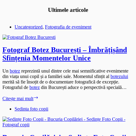
Ultimele articole
Uncategorized
,
Fotografia de eveniment
Fotograf Botez București – Îmbrățișând
Sfințenia Momentelor Unice
Un
botez
reprezintă unul dintre cele mai semnificative evenimente
din viața unui copil și a familiei sale. Momentul sfințit al
botezului
merită să fie însoțit de o documentare fotografică de excepție.
Fotograful de
botez
din București aduce o perspectivă specială…
Fotograf
Citește mai mult
Botez
București
Sedinta foto copii
–
Îmbrățișând
Sfințenia
Momentelor
Unice