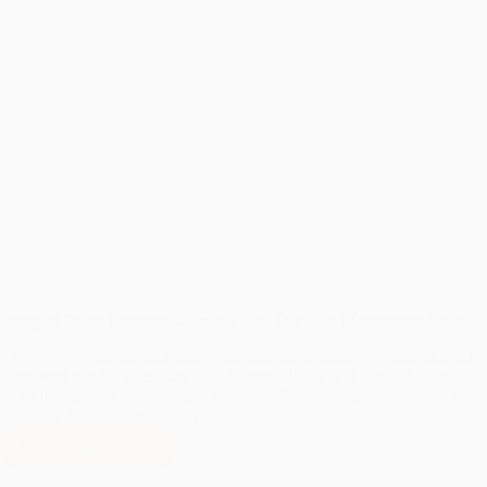
Fotograf Botez București – Îmbrățișând Sfințenia Momentelor Unice
Un
botez
reprezintă unul dintre cele mai semnificative evenimente din
viața unui copil și a familiei sale. Momentul sfințit al
botezului
merită
să fie însoțit de o documentare fotografică de excepție. Fotograful de
botez
din București aduce o perspectivă specială…
Citește mai mult
Fotograf
Botez