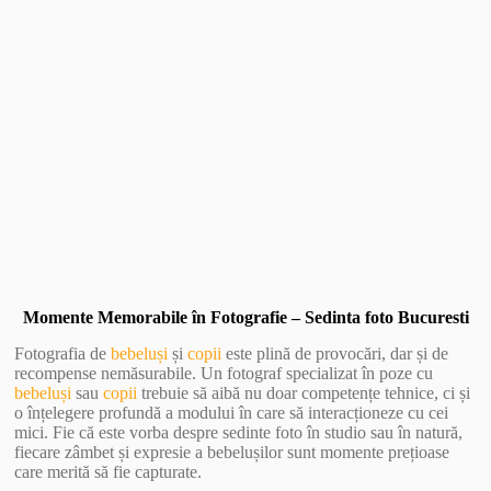
Vezi Galerie Foto
Momente Memorabile în Fotografie – Sedinta foto Bucuresti
Fotografia de
bebeluși
și
copii
este plină de provocări, dar și de
recompense nemăsurabile. Un fotograf specializat în poze cu
bebeluși
sau
copii
trebuie să aibă nu doar competențe tehnice, ci și
o înțelegere profundă a modului în care să interacționeze cu cei
mici. Fie că este vorba despre sedinte foto în studio sau în natură,
fiecare zâmbet și expresie a bebelușilor sunt momente prețioase
care merită să fie capturate.