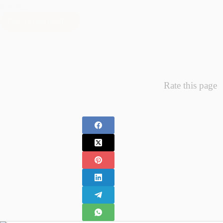
întregii…
Citește mai mult
Minunea
Primelor
Fotografii
–
Fotografii
Nou
Rate this page
Nascuti