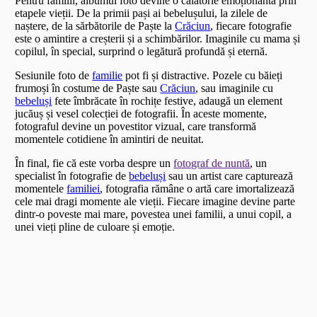
Pentru familii, albumul foto devine o călătorie emoționantă prin
etapele vieții. De la primii pași ai bebelușului, la zilele de
naștere, de la sărbătorile de Paște la
Crăciun
, fiecare fotografie
este o amintire a creșterii și a schimbărilor. Imaginile cu mama și
copilul, în special, surprind o legătură profundă și eternă.
Sesiunile foto de
familie
pot fi și distractive. Pozele cu băieți
frumoși în costume de Paște sau
Crăciun
, sau imaginile cu
bebeluși
fete îmbrăcate în rochițe festive, adaugă un element
jucăuș și vesel colecției de fotografii. În aceste momente,
fotograful devine un povestitor vizual, care transformă
momentele cotidiene în amintiri de neuitat.
În final, fie că este vorba despre un
fotograf de nuntă
, un
specialist în fotografie de
bebeluși
sau un artist care capturează
momentele
familiei
, fotografia rămâne o artă care imortalizează
cele mai dragi momente ale vieții. Fiecare imagine devine parte
dintr-o poveste mai mare, povestea unei familii, a unui copil, a
unei vieți pline de culoare și emoție.