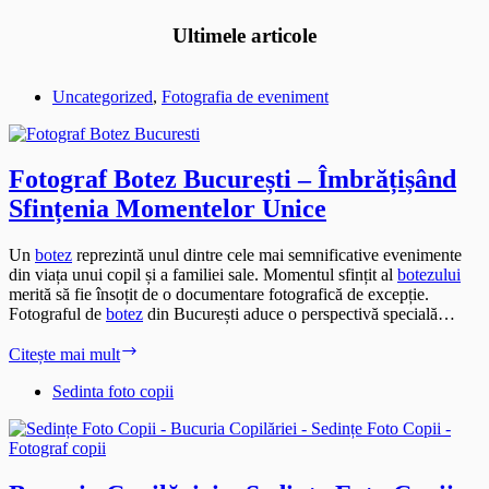
Ultimele articole
Uncategorized
,
Fotografia de eveniment
Fotograf Botez București – Îmbrățișând
Sfințenia Momentelor Unice
Un
botez
reprezintă unul dintre cele mai semnificative evenimente
din viața unui copil și a familiei sale. Momentul sfințit al
botezului
merită să fie însoțit de o documentare fotografică de excepție.
Fotograful de
botez
din București aduce o perspectivă specială…
Fotograf
Citește mai mult
Botez
București
Sedinta foto copii
–
Îmbrățișând
Sfințenia
Momentelor
Unice