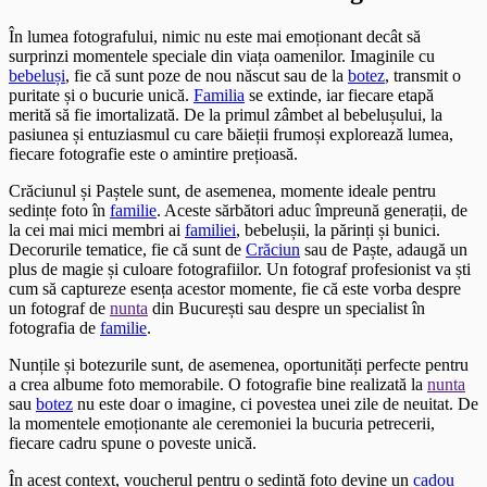
În lumea fotografului, nimic nu este mai emoționant decât să
surprinzi momentele speciale din viața oamenilor. Imaginile cu
bebeluși
, fie că sunt poze de nou născut sau de la
botez
, transmit o
puritate și o bucurie unică.
Familia
se extinde, iar fiecare etapă
merită să fie imortalizată. De la primul zâmbet al bebelușului, la
pasiunea și entuziasmul cu care băieții frumoși explorează lumea,
fiecare fotografie este o amintire prețioasă.
Crăciunul și Paștele sunt, de asemenea, momente ideale pentru
sedințe foto în
familie
. Aceste sărbători aduc împreună generații, de
la cei mai mici membri ai
familiei
, bebelușii, la părinți și bunici.
Decorurile tematice, fie că sunt de
Crăciun
sau de Paște, adaugă un
plus de magie și culoare fotografiilor. Un fotograf profesionist va ști
cum să captureze esența acestor momente, fie că este vorba despre
un fotograf de
nunta
din București sau despre un specialist în
fotografia de
familie
.
Nunțile și botezurile sunt, de asemenea, oportunități perfecte pentru
a crea albume foto memorabile. O fotografie bine realizată la
nunta
sau
botez
nu este doar o imagine, ci povestea unei zile de neuitat. De
la momentele emoționante ale ceremoniei la bucuria petrecerii,
fiecare cadru spune o poveste unică.
În acest context, voucherul pentru o sedință foto devine un
cadou