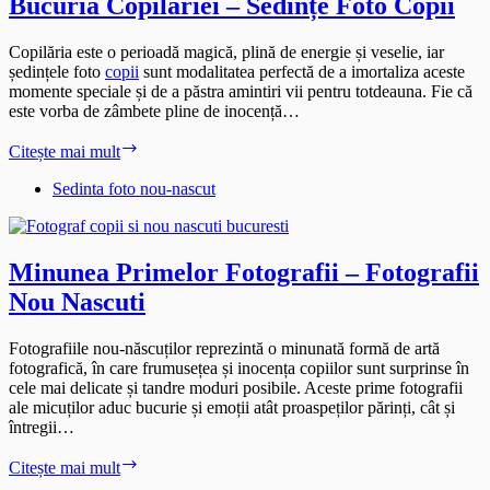
Bucuria Copilăriei – Sedințe Foto Copii
Copilăria este o perioadă magică, plină de energie și veselie, iar
ședințele foto
copii
sunt modalitatea perfectă de a imortaliza aceste
momente speciale și de a păstra amintiri vii pentru totdeauna. Fie că
este vorba de zâmbete pline de inocență…
Bucuria
Citește mai mult
Copilăriei
–
Sedinta foto nou-nascut
Sedințe
Foto
Copii
Minunea Primelor Fotografii – Fotografii
Nou Nascuti
Fotografiile nou-născuților reprezintă o minunată formă de artă
fotografică, în care frumusețea și inocența copiilor sunt surprinse în
cele mai delicate și tandre moduri posibile. Aceste prime fotografii
ale micuților aduc bucurie și emoții atât proaspeților părinți, cât și
întregii…
Minunea
Citește mai mult
Primelor