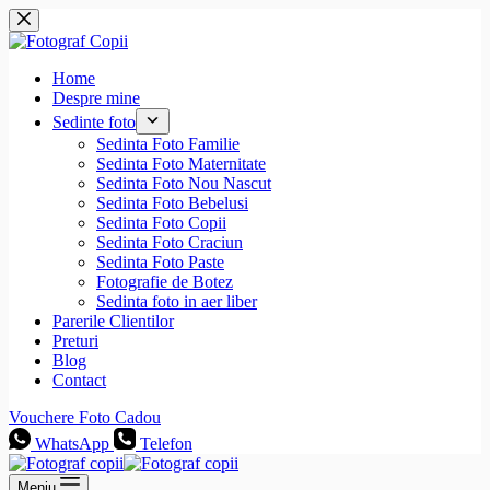
Sari
la
conținut
Home
Despre mine
Sedinte foto
Sedinta Foto Familie
Sedinta Foto Maternitate
Sedinta Foto Nou Nascut
Sedinta Foto Bebelusi
Sedinta Foto Copii
Sedinta Foto Craciun
Sedinta Foto Paste
Fotografie de Botez
Sedinta foto in aer liber
Parerile Clientilor
Preturi
Blog
Contact
Vouchere Foto Cadou
WhatsApp
Telefon
Meniu