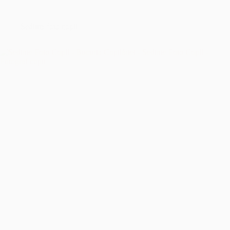
București
–
Îmbrățișând
Sedinta foto copii
Sfințenia
Momentelor
Unice