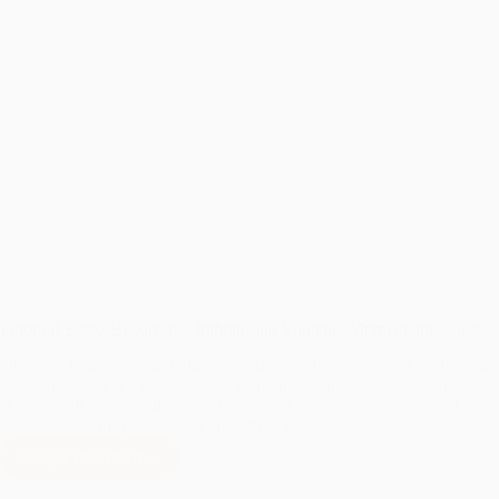
Fotograf Botez București – Îmbrățișând Sfințenia Momentelor Unice
Un
botez
reprezintă unul dintre cele mai semnificative evenimente din
viața unui copil și a familiei sale. Momentul sfințit al
botezului
merită
să fie însoțit de o documentare fotografică de excepție. Fotograful de
botez
din București aduce o perspectivă specială…
Citește mai mult
Fotograf
Botez