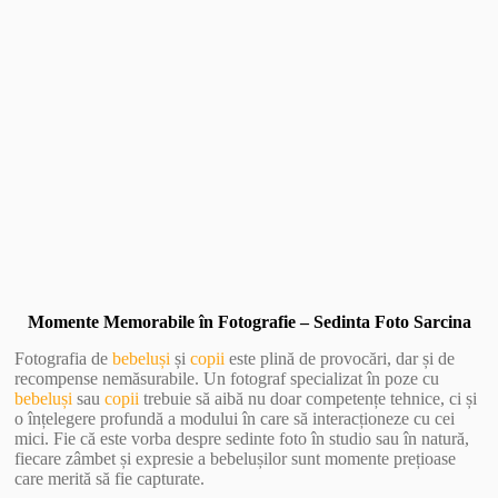
Vezi Galerie Foto
Momente Memorabile în Fotografie – Sedinta Foto Sarcina
Fotografia de
bebeluși
și
copii
este plină de provocări, dar și de
recompense nemăsurabile. Un fotograf specializat în poze cu
bebeluși
sau
copii
trebuie să aibă nu doar competențe tehnice, ci și
o înțelegere profundă a modului în care să interacționeze cu cei
mici. Fie că este vorba despre sedinte foto în studio sau în natură,
fiecare zâmbet și expresie a bebelușilor sunt momente prețioase
care merită să fie capturate.