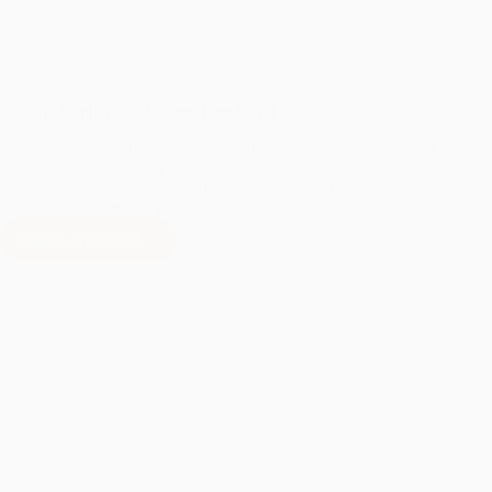
Bucuria Copilăriei – Sedințe Foto Copii
Copilăria este o perioadă magică, plină de energie și veselie, iar
ședințele foto
copii
sunt modalitatea perfectă de a imortaliza aceste
momente speciale și de a păstra amintiri vii pentru totdeauna. Fie că
este vorba de zâmbete pline de inocență…
Citește mai mult
Bucuria
Copilăriei
–
Sedințe
Foto
Sedinta foto nou-nascut
Copii