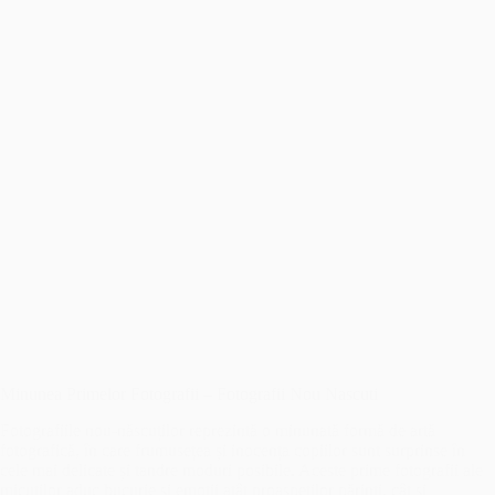
Minunea Primelor Fotografii – Fotografii Nou Nascuti
Fotografiile nou-născuților reprezintă o minunată formă de artă
fotografică, în care frumusețea și inocența copiilor sunt surprinse în
cele mai delicate și tandre moduri posibile. Aceste prime fotografii ale
micuților aduc bucurie și emoții atât proaspeților părinți, cât și