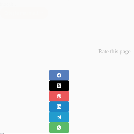
întregii…
Citește mai mult
Minunea
Primelor
Fotografii
–
Fotografii
Nou
Rate this page
Nascuti