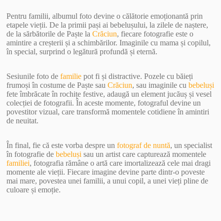
Pentru familii, albumul foto devine o călătorie emoționantă prin
etapele vieții. De la primii pași ai bebelușului, la zilele de naștere,
de la sărbătorile de Paște la
Crăciun
, fiecare fotografie este o
amintire a creșterii și a schimbărilor. Imaginile cu mama și copilul,
în special, surprind o legătură profundă și eternă.
Sesiunile foto de
familie
pot fi și distractive. Pozele cu băieți
frumoși în costume de Paște sau
Crăciun
, sau imaginile cu
bebeluși
fete îmbrăcate în rochițe festive, adaugă un element jucăuș și vesel
colecției de fotografii. În aceste momente, fotograful devine un
povestitor vizual, care transformă momentele cotidiene în amintiri
de neuitat.
În final, fie că este vorba despre un
fotograf de nuntă
, un specialist
în fotografie de
bebeluși
sau un artist care capturează momentele
familiei
, fotografia rămâne o artă care imortalizează cele mai dragi
momente ale vieții. Fiecare imagine devine parte dintr-o poveste
mai mare, povestea unei familii, a unui copil, a unei vieți pline de
culoare și emoție.