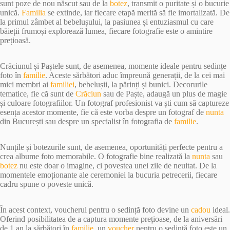
sunt poze de nou născut sau de la
botez
, transmit o puritate și o bucurie
unică.
Familia
se extinde, iar fiecare etapă merită să fie imortalizată. De
la primul zâmbet al bebelușului, la pasiunea și entuziasmul cu care
băieții frumoși explorează lumea, fiecare fotografie este o amintire
prețioasă.
Crăciunul și Paștele sunt, de asemenea, momente ideale pentru sedințe
foto în
familie
. Aceste sărbători aduc împreună generații, de la cei mai
mici membri ai
familiei
, bebelușii, la părinți și bunici. Decorurile
tematice, fie că sunt de
Crăciun
sau de Paște, adaugă un plus de magie
și culoare fotografiilor. Un fotograf profesionist va ști cum să captureze
esența acestor momente, fie că este vorba despre un fotograf de
nunta
din București sau despre un specialist în fotografia de
familie
.
Nunțile și botezurile sunt, de asemenea, oportunități perfecte pentru a
crea albume foto memorabile. O fotografie bine realizată la
nunta
sau
botez
nu este doar o imagine, ci povestea unei zile de neuitat. De la
momentele emoționante ale ceremoniei la bucuria petrecerii, fiecare
cadru spune o poveste unică.
În acest context, voucherul pentru o sedință foto devine un
cadou
ideal.
Oferind posibilitatea de a captura momente prețioase, de la aniversări
de 1 an la sărbători în
familie
, un
voucher
pentru o sedință foto este un