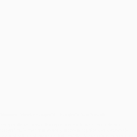
Minunea Primelor Fotografii – Fotografii Nou Nascuti
Fotografiile nou-născuților reprezintă o minunată formă de artă
fotografică, în care frumusețea și inocența copiilor sunt surprinse în
cele mai delicate și tandre moduri posibile. Aceste prime fotografii ale