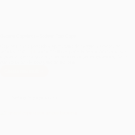
Bucuria Copilăriei – Sedințe Foto Copii
Copilăria este o perioadă magică, plină de energie și veselie, iar
ședințele foto
copii
sunt modalitatea perfectă de a imortaliza aceste
momente speciale și de a păstra amintiri vii pentru totdeauna. Fie că
este vorba de zâmbete pline de inocență…
Citește mai mult
Bucuria
Copilăriei
–
Sedințe
Foto
Sedinta foto nou-nascut
Copii