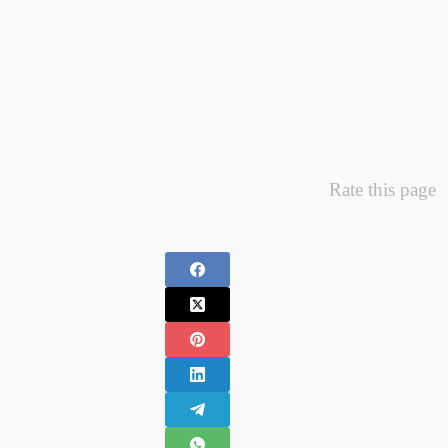
micuților aduc bucurie și emoții atât proaspeților părinți, cât și
întregii…
Citește mai mult
Minunea
Primelor
Fotografii
–
Fotografii
Nou
Rate this page
Nascuti