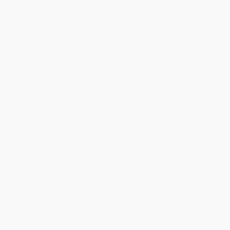
Fotograf Botez București – Îmbrățișând Sfințenia Momentelor Unice
Un
botez
reprezintă unul dintre cele mai semnificative evenimente din
viața unui copil și a familiei sale. Momentul sfințit al
botezului
merită
să fie însoțit de o documentare fotografică de excepție. Fotograful de
botez
din București aduce o perspectivă specială…
Citește mai mult
Fotograf