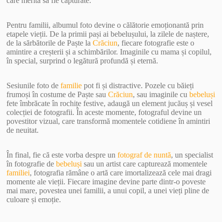
care merită să fie capturate.
Pentru familii, albumul foto devine o călătorie emoționantă prin
etapele vieții. De la primii pași ai bebelușului, la zilele de naștere,
de la sărbătorile de Paște la
Crăciun
, fiecare fotografie este o
amintire a creșterii și a schimbărilor. Imaginile cu mama și copilul,
în special, surprind o legătură profundă și eternă.
Sesiunile foto de
familie
pot fi și distractive. Pozele cu băieți
frumoși în costume de Paște sau
Crăciun
, sau imaginile cu
bebeluși
fete îmbrăcate în rochițe festive, adaugă un element jucăuș și vesel
colecției de fotografii. În aceste momente, fotograful devine un
povestitor vizual, care transformă momentele cotidiene în amintiri
de neuitat.
În final, fie că este vorba despre un
fotograf de nuntă
, un specialist
în fotografie de
bebeluși
sau un artist care capturează momentele
familiei
, fotografia rămâne o artă care imortalizează cele mai dragi
momente ale vieții. Fiecare imagine devine parte dintr-o poveste
mai mare, povestea unei familii, a unui copil, a unei vieți pline de
culoare și emoție.