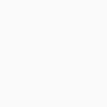
Botez
București
–
Îmbrățișând
Sedinta foto copii
Sfințenia
Momentelor
Unice