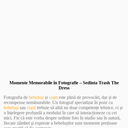
Vezi Galerie Foto
Momente Memorabile în Fotografie – Sedinta Trash The
Dress
Fotografia de
bebeluși
și
copii
este plină de provocări, dar și de
recompense nemăsurabile. Un fotograf specializat în poze cu
bebeluși
sau
copii
trebuie să aibă nu doar competențe tehnice, ci și
o înțelegere profundă a modului în care să interacționeze cu cei
mici. Fie că este vorba despre sedinte foto în studio sau în natură,
fiecare zâmbet și expresie a bebelușilor sunt momente prețioase