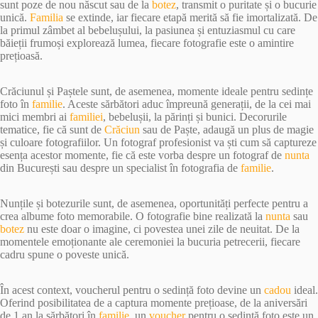
sunt poze de nou născut sau de la
botez
, transmit o puritate și o bucurie
unică.
Familia
se extinde, iar fiecare etapă merită să fie imortalizată. De
la primul zâmbet al bebelușului, la pasiunea și entuziasmul cu care
băieții frumoși explorează lumea, fiecare fotografie este o amintire
prețioasă.
Crăciunul și Paștele sunt, de asemenea, momente ideale pentru sedințe
foto în
familie
. Aceste sărbători aduc împreună generații, de la cei mai
mici membri ai
familiei
, bebelușii, la părinți și bunici. Decorurile
tematice, fie că sunt de
Crăciun
sau de Paște, adaugă un plus de magie
și culoare fotografiilor. Un fotograf profesionist va ști cum să captureze
esența acestor momente, fie că este vorba despre un fotograf de
nunta
din București sau despre un specialist în fotografia de
familie
.
Nunțile și botezurile sunt, de asemenea, oportunități perfecte pentru a
crea albume foto memorabile. O fotografie bine realizată la
nunta
sau
botez
nu este doar o imagine, ci povestea unei zile de neuitat. De la
momentele emoționante ale ceremoniei la bucuria petrecerii, fiecare
cadru spune o poveste unică.
În acest context, voucherul pentru o sedință foto devine un
cadou
ideal.
Oferind posibilitatea de a captura momente prețioase, de la aniversări
de 1 an la sărbători în
familie
, un
voucher
pentru o sedință foto este un