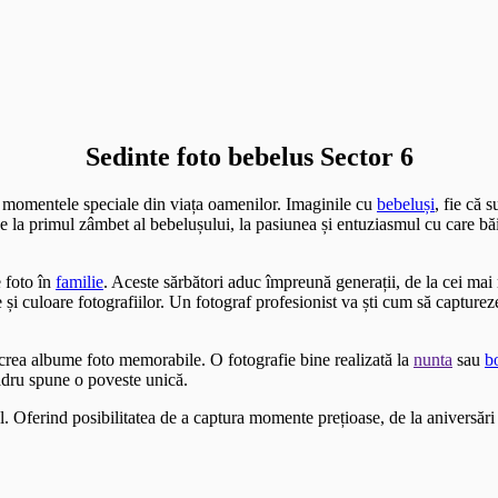
Sedinte foto bebelus Sector 6
i momentele speciale din viața oamenilor. Imaginile cu
bebeluși
, fie că 
 De la primul zâmbet al bebelușului, la pasiunea și entuziasmul cu care bă
 foto în
familie
. Aceste sărbători aduc împreună generații, de la cei ma
i culoare fotografiilor. Un fotograf profesionist va ști cum să capture
a crea albume foto memorabile. O fotografie bine realizată la
nunta
sau
b
adru spune o poveste unică.
l. Oferind posibilitatea de a captura momente prețioase, de la aniversări 