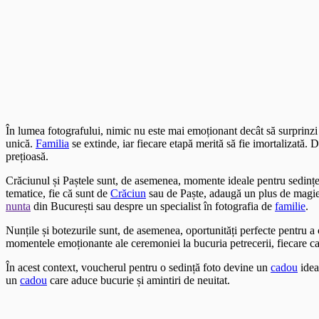
În lumea fotografului, nimic nu este mai emoționant decât să surprinz
unică.
Familia
se extinde, iar fiecare etapă merită să fie imortalizată.
prețioasă.
Crăciunul și Paștele sunt, de asemenea, momente ideale pentru sedințe
tematice, fie că sunt de
Crăciun
sau de Paște, adaugă un plus de magie ș
nunta
din București sau despre un specialist în fotografia de
familie
.
Nunțile și botezurile sunt, de asemenea, oportunități perfecte pentru 
momentele emoționante ale ceremoniei la bucuria petrecerii, fiecare c
În acest context, voucherul pentru o sedință foto devine un
cadou
idea
un
cadou
care aduce bucurie și amintiri de neuitat.