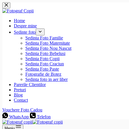
Sari
la
conținut
Home
Despre mine
Sedinte foto
Sedinta Foto Familie
Sedinta Foto Maternitate
Sedinta Foto Nou Nascut
Sedinta Foto Bebelusi
Sedinta Foto Copii
Sedinta Foto Craciun
Sedinta Foto Paste
Fotografie de Botez
Sedinta foto in aer liber
Parerile Clientilor
Preturi
Blog
Contact
Vouchere Foto Cadou
WhatsApp
Telefon
Meniu