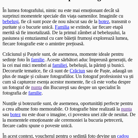
În lumea fotografului, nimic nu este mai emoționant decât să
surprinzi momentele speciale din viața oamenilor. Imaginile cu
bebeluși
, fie că sunt poze de nou născut sau de la
botez
, transmit o
puritate și o bucurie unică.
Familia
se extinde, iar fiecare etapă
merită să fie imortalizată. De la primul zâmbet al bebelușului, la
pasiunea și entuziasmul cu care băieții frumoși explorează lumea,
fiecare fotografie este o amintire prețioasă.
Crăciunul și Paștele sunt, de asemenea, momente ideale pentru
sedințe foto în
familie
. Aceste sărbători aduc împreună generații, de
la cei mai mici membri ai
familiei
, bebelușii, la părinți și bunici.
Decorurile tematice, fie că sunt de
Crăciun
sau de Paște, adaugă un
plus de magie și culoare fotografiilor. Un fotograf profesionist va ști
cum să captureze esența acestor momente, fie că este vorba despre
un fotograf de
nunta
din București sau despre un specialist în
fotografia de
familie
.
Nunțile și botezurile sunt, de asemenea, oportunități perfecte pentru
a crea albume foto memorabile. O fotografie bine realizată la
nunta
sau
botez
nu este doar o imagine, ci povestea unei zile de neuitat. De
la momentele emoționante ale ceremoniei la bucuria petrecerii,
fiecare cadru spune o poveste unică.
În acest context, voucherul pentru o sedință foto devine un
cadou