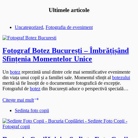
Ultimele articole
Uncategorized
,
Fotografia de eveniment
Fotograf Botez București – Îmbrățișând
Sfințenia Momentelor Unice
Un
botez
reprezintă unul dintre cele mai semnificative evenimente
din viața unui copil și a familiei sale. Momentul sfințit al
botezului
merită să fie însoțit de o documentare fotografică de excepție.
Fotograful de
botez
din București aduce o perspectivă specială…
Fotograf
Citește mai mult
Botez
București
Sedinta foto copii
–
Îmbrățișând
Sfințenia
Momentelor
Unice