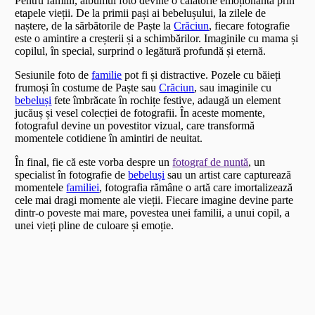
Pentru familii, albumul foto devine o călătorie emoționantă prin
etapele vieții. De la primii pași ai bebelușului, la zilele de
naștere, de la sărbătorile de Paște la
Crăciun
, fiecare fotografie
este o amintire a creșterii și a schimbărilor. Imaginile cu mama și
copilul, în special, surprind o legătură profundă și eternă.
Sesiunile foto de
familie
pot fi și distractive. Pozele cu băieți
frumoși în costume de Paște sau
Crăciun
, sau imaginile cu
bebeluși
fete îmbrăcate în rochițe festive, adaugă un element
jucăuș și vesel colecției de fotografii. În aceste momente,
fotograful devine un povestitor vizual, care transformă
momentele cotidiene în amintiri de neuitat.
În final, fie că este vorba despre un
fotograf de nuntă
, un
specialist în fotografie de
bebeluși
sau un artist care capturează
momentele
familiei
, fotografia rămâne o artă care imortalizează
cele mai dragi momente ale vieții. Fiecare imagine devine parte
dintr-o poveste mai mare, povestea unei familii, a unui copil, a
unei vieți pline de culoare și emoție.