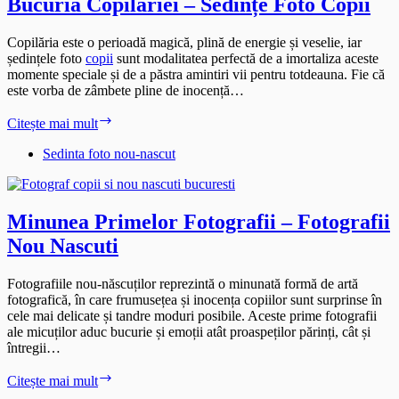
Bucuria Copilăriei – Sedințe Foto Copii
Copilăria este o perioadă magică, plină de energie și veselie, iar
ședințele foto
copii
sunt modalitatea perfectă de a imortaliza aceste
momente speciale și de a păstra amintiri vii pentru totdeauna. Fie că
este vorba de zâmbete pline de inocență…
Bucuria
Citește mai mult
Copilăriei
–
Sedinta foto nou-nascut
Sedințe
Foto
Copii
Minunea Primelor Fotografii – Fotografii
Nou Nascuti
Fotografiile nou-născuților reprezintă o minunată formă de artă
fotografică, în care frumusețea și inocența copiilor sunt surprinse în
cele mai delicate și tandre moduri posibile. Aceste prime fotografii
ale micuților aduc bucurie și emoții atât proaspeților părinți, cât și
întregii…
Minunea
Citește mai mult
Primelor