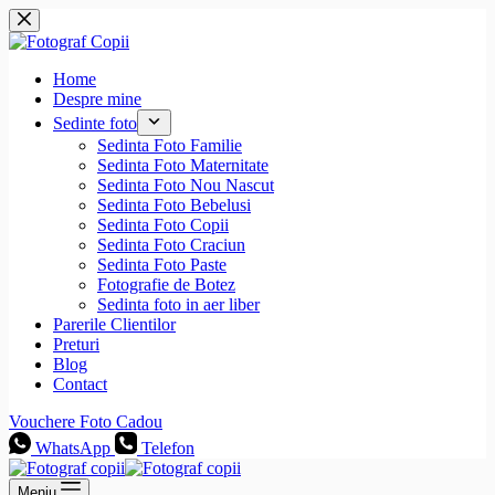
Sari
la
conținut
Home
Despre mine
Sedinte foto
Sedinta Foto Familie
Sedinta Foto Maternitate
Sedinta Foto Nou Nascut
Sedinta Foto Bebelusi
Sedinta Foto Copii
Sedinta Foto Craciun
Sedinta Foto Paste
Fotografie de Botez
Sedinta foto in aer liber
Parerile Clientilor
Preturi
Blog
Contact
Vouchere Foto Cadou
WhatsApp
Telefon
Meniu