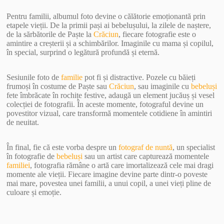
Pentru familii, albumul foto devine o călătorie emoționantă prin
etapele vieții. De la primii pași ai bebelușului, la zilele de naștere,
de la sărbătorile de Paște la
Crăciun
, fiecare fotografie este o
amintire a creșterii și a schimbărilor. Imaginile cu mama și copilul,
în special, surprind o legătură profundă și eternă.
Sesiunile foto de
familie
pot fi și distractive. Pozele cu băieți
frumoși în costume de Paște sau
Crăciun
, sau imaginile cu
bebeluși
fete îmbrăcate în rochițe festive, adaugă un element jucăuș și vesel
colecției de fotografii. În aceste momente, fotograful devine un
povestitor vizual, care transformă momentele cotidiene în amintiri
de neuitat.
În final, fie că este vorba despre un
fotograf de nuntă
, un specialist
în fotografie de
bebeluși
sau un artist care capturează momentele
familiei
, fotografia rămâne o artă care imortalizează cele mai dragi
momente ale vieții. Fiecare imagine devine parte dintr-o poveste
mai mare, povestea unei familii, a unui copil, a unei vieți pline de
culoare și emoție.