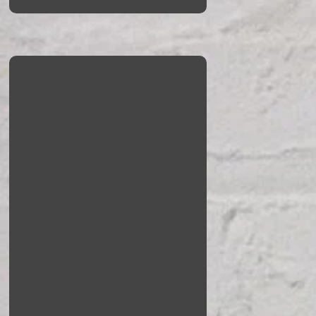
Sedinta Foto Familie
Sunt fotograf de familie,
specializat in capturarea
momentelor unice si
emotionante ale familiei dvs.
Imi place sa surprind iubirea si
legaturile familiare. Sunt
pregatit sa surprind cele mai
frumoase momente alaturi de
cei dragi.