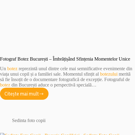
Fotograf Botez București – Îmbrățișând Sfințenia Momentelor Unice
Un
botez
reprezintă unul dintre cele mai semnificative evenimente din
viața unui copil și a familiei sale. Momentul sfințit al
botezului
merită
să fie însoțit de o documentare fotografică de excepție. Fotograful de
botez
din București aduce o perspectivă specială…
Citește mai mult
Fotograf
Botez
București
–
Îmbrățișând
Sedinta foto copii
Sfințenia
Momentelor