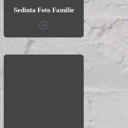
Sedinta Foto Familie
Vezi Galeria Foto
Sedinta Foto Craciun
Sunt fotograf specializat in
capturarea momentelor de
familie si emotiilor din aceasta
sarbatoare. Imi place sa
surprind emotiile si bucuria
celor care se aduna impreuna
pentru a sarbatori. Sunt pregatit