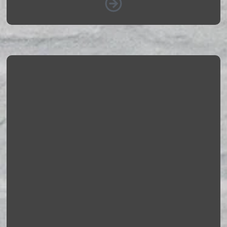
Fotograf de Botez
Sunt fotograf pentru botez, specializat in capturarea
momentelor sacre si unice ale acestui eveniment.
Imi place sa surprind emotiile si bucuria parintilor,
bunicilor si a tuturor celor prezenti la botez.
Vezi Galerie Foto