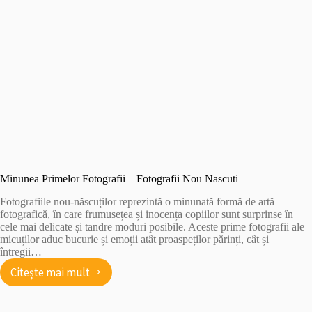
Minunea Primelor Fotografii – Fotografii Nou Nascuti
Fotografiile nou-născuților reprezintă o minunată formă de artă
fotografică, în care frumusețea și inocența copiilor sunt surprinse în
cele mai delicate și tandre moduri posibile. Aceste prime fotografii ale
micuților aduc bucurie și emoții atât proaspeților părinți, cât și
întregii…
Citește mai mult
Minunea
Primelor
Fotografii