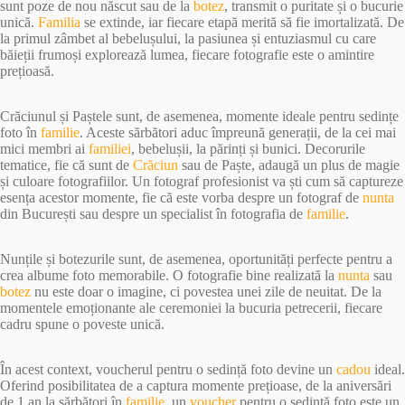
sunt poze de nou născut sau de la
botez
, transmit o puritate și o bucurie
unică.
Familia
se extinde, iar fiecare etapă merită să fie imortalizată. De
la primul zâmbet al bebelușului, la pasiunea și entuziasmul cu care
băieții frumoși explorează lumea, fiecare fotografie este o amintire
prețioasă.
Crăciunul și Paștele sunt, de asemenea, momente ideale pentru sedințe
foto în
familie
. Aceste sărbători aduc împreună generații, de la cei mai
mici membri ai
familiei
, bebelușii, la părinți și bunici. Decorurile
tematice, fie că sunt de
Crăciun
sau de Paște, adaugă un plus de magie
și culoare fotografiilor. Un fotograf profesionist va ști cum să captureze
esența acestor momente, fie că este vorba despre un fotograf de
nunta
din București sau despre un specialist în fotografia de
familie
.
Nunțile și botezurile sunt, de asemenea, oportunități perfecte pentru a
crea albume foto memorabile. O fotografie bine realizată la
nunta
sau
botez
nu este doar o imagine, ci povestea unei zile de neuitat. De la
momentele emoționante ale ceremoniei la bucuria petrecerii, fiecare
cadru spune o poveste unică.
În acest context, voucherul pentru o sedință foto devine un
cadou
ideal.
Oferind posibilitatea de a captura momente prețioase, de la aniversări
de 1 an la sărbători în
familie
, un
voucher
pentru o sedință foto este un