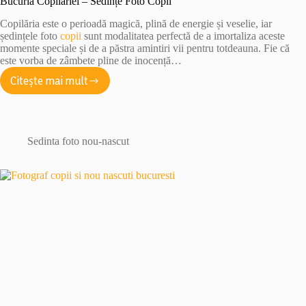
Bucuria Copilăriei – Sedințe Foto Copii
Copilăria este o perioadă magică, plină de energie și veselie, iar
ședințele foto
copii
sunt modalitatea perfectă de a imortaliza aceste
momente speciale și de a păstra amintiri vii pentru totdeauna. Fie că
este vorba de zâmbete pline de inocență…
Citește mai mult
Bucuria
Copilăriei
–
Sedințe
Foto
Sedinta foto nou-nascut
Copii