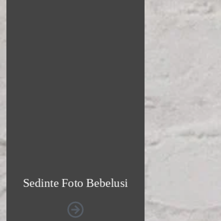
Sedinte Foto Bebelusi
Sunt fotograf pentru bebelusi,
specializat in surprinderea
momentelor unice si delicate ale
primei lor etape a vietii. Imi
place sa prind in poze emotia si
iubirea parintilor pentru micutul
lor.
Vezi Galeria Foto
Sedinte Foto Bebelusi