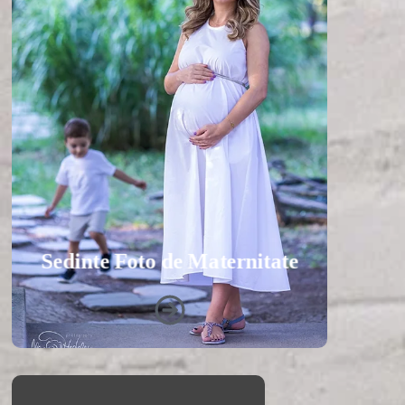
Sedinte Foto de Maternitate
Sunt fotograf de maternitate, specializat
in capturarea momentelor unice si
emotionante ale sarcinii si asteptarii unui
copil. Imi place sa surprind emotiile si
iubirea parintilor pentru copilul lor in
asteptare. Ma bucur sa creez amintiri de
neuitat pentru familia ta.
Vezi Galeria Foto
Sedinte Foto de Maternitate