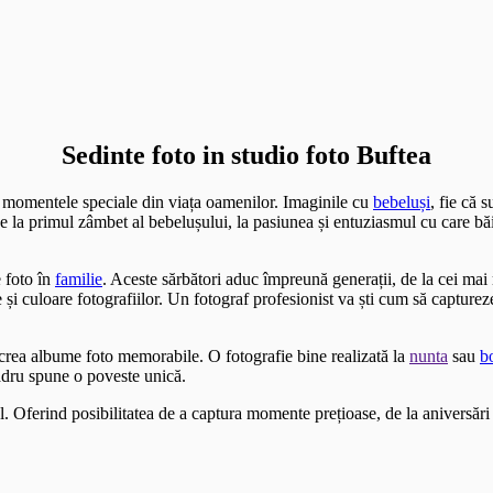
Sedinte foto in studio foto Buftea
i momentele speciale din viața oamenilor. Imaginile cu
bebeluși
, fie că 
 De la primul zâmbet al bebelușului, la pasiunea și entuziasmul cu care bă
 foto în
familie
. Aceste sărbători aduc împreună generații, de la cei ma
i culoare fotografiilor. Un fotograf profesionist va ști cum să capture
a crea albume foto memorabile. O fotografie bine realizată la
nunta
sau
b
adru spune o poveste unică.
l. Oferind posibilitatea de a captura momente prețioase, de la aniversări 