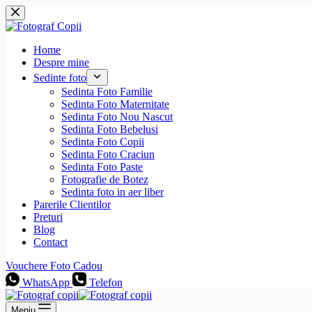
Sari
la
conținut
Home
Despre mine
Sedinte foto
Sedinta Foto Familie
Sedinta Foto Maternitate
Sedinta Foto Nou Nascut
Sedinta Foto Bebelusi
Sedinta Foto Copii
Sedinta Foto Craciun
Sedinta Foto Paste
Fotografie de Botez
Sedinta foto in aer liber
Parerile Clientilor
Preturi
Blog
Contact
Vouchere Foto Cadou
WhatsApp
Telefon
Meniu