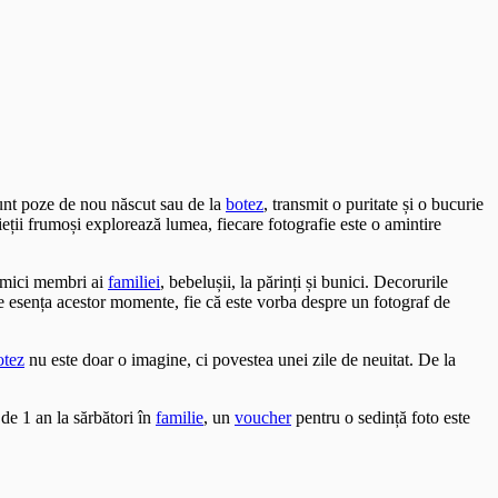
sunt poze de nou născut sau de la
botez
, transmit o puritate și o bucurie
ieții frumoși explorează lumea, fiecare fotografie este o amintire
i mici membri ai
familiei
, bebelușii, la părinți și bunici. Decorurile
ze esența acestor momente, fie că este vorba despre un fotograf de
otez
nu este doar o imagine, ci povestea unei zile de neuitat. De la
de 1 an la sărbători în
familie
, un
voucher
pentru o sedință foto este