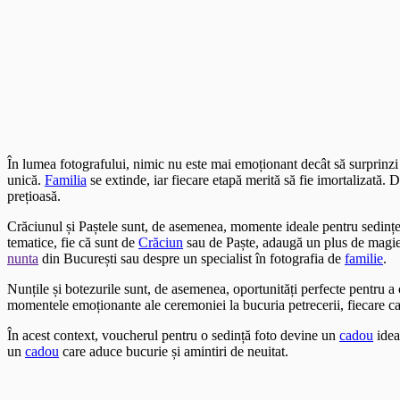
În lumea fotografului, nimic nu este mai emoționant decât să surprinz
unică.
Familia
se extinde, iar fiecare etapă merită să fie imortalizată.
prețioasă.
Crăciunul și Paștele sunt, de asemenea, momente ideale pentru sedințe
tematice, fie că sunt de
Crăciun
sau de Paște, adaugă un plus de magie ș
nunta
din București sau despre un specialist în fotografia de
familie
.
Nunțile și botezurile sunt, de asemenea, oportunități perfecte pentru 
momentele emoționante ale ceremoniei la bucuria petrecerii, fiecare c
În acest context, voucherul pentru o sedință foto devine un
cadou
idea
un
cadou
care aduce bucurie și amintiri de neuitat.