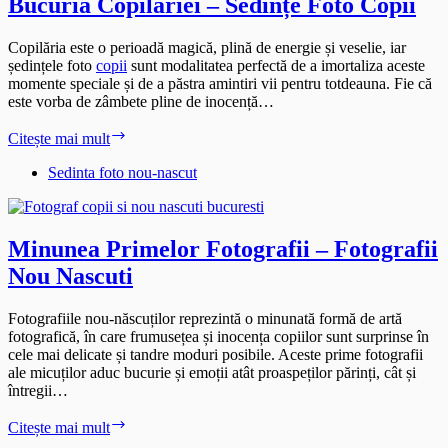
Bucuria Copilăriei – Sedințe Foto Copii
Copilăria este o perioadă magică, plină de energie și veselie, iar
ședințele foto
copii
sunt modalitatea perfectă de a imortaliza aceste
momente speciale și de a păstra amintiri vii pentru totdeauna. Fie că
este vorba de zâmbete pline de inocență…
Bucuria
Citește mai mult
Copilăriei
–
Sedinta foto nou-nascut
Sedințe
Foto
Copii
Minunea Primelor Fotografii – Fotografii
Nou Nascuti
Fotografiile nou-născuților reprezintă o minunată formă de artă
fotografică, în care frumusețea și inocența copiilor sunt surprinse în
cele mai delicate și tandre moduri posibile. Aceste prime fotografii
ale micuților aduc bucurie și emoții atât proaspeților părinți, cât și
întregii…
Minunea
Citește mai mult
Primelor