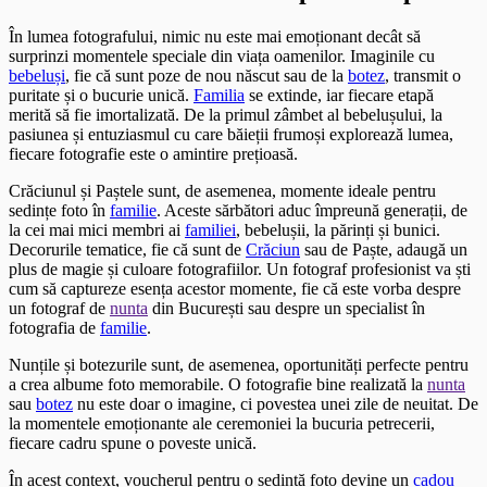
În lumea fotografului, nimic nu este mai emoționant decât să
surprinzi momentele speciale din viața oamenilor. Imaginile cu
bebeluși
, fie că sunt poze de nou născut sau de la
botez
, transmit o
puritate și o bucurie unică.
Familia
se extinde, iar fiecare etapă
merită să fie imortalizată. De la primul zâmbet al bebelușului, la
pasiunea și entuziasmul cu care băieții frumoși explorează lumea,
fiecare fotografie este o amintire prețioasă.
Crăciunul și Paștele sunt, de asemenea, momente ideale pentru
sedințe foto în
familie
. Aceste sărbători aduc împreună generații, de
la cei mai mici membri ai
familiei
, bebelușii, la părinți și bunici.
Decorurile tematice, fie că sunt de
Crăciun
sau de Paște, adaugă un
plus de magie și culoare fotografiilor. Un fotograf profesionist va ști
cum să captureze esența acestor momente, fie că este vorba despre
un fotograf de
nunta
din București sau despre un specialist în
fotografia de
familie
.
Nunțile și botezurile sunt, de asemenea, oportunități perfecte pentru
a crea albume foto memorabile. O fotografie bine realizată la
nunta
sau
botez
nu este doar o imagine, ci povestea unei zile de neuitat. De
la momentele emoționante ale ceremoniei la bucuria petrecerii,
fiecare cadru spune o poveste unică.
În acest context, voucherul pentru o sedință foto devine un
cadou