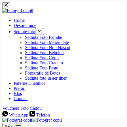
Sari
la
conținut
Home
Despre mine
Sedinte foto
Sedinta Foto Familie
Sedinta Foto Maternitate
Sedinta Foto Nou Nascut
Sedinta Foto Bebelusi
Sedinta Foto Copii
Sedinta Foto Craciun
Sedinta Foto Paste
Fotografie de Botez
Sedinta foto in aer liber
Parerile Clientilor
Preturi
Blog
Contact
Vouchere Foto Cadou
WhatsApp
Telefon
Meniu