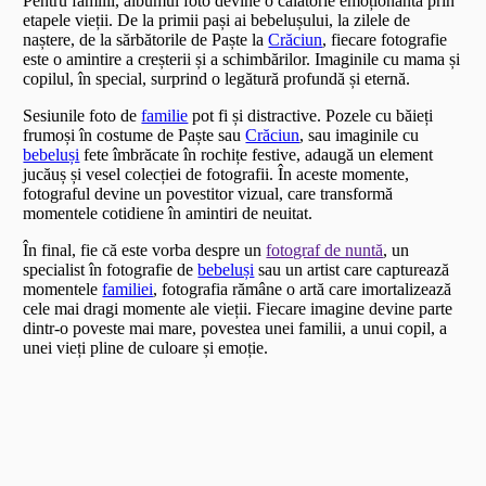
Pentru familii, albumul foto devine o călătorie emoționantă prin
etapele vieții. De la primii pași ai bebelușului, la zilele de
naștere, de la sărbătorile de Paște la
Crăciun
, fiecare fotografie
este o amintire a creșterii și a schimbărilor. Imaginile cu mama și
copilul, în special, surprind o legătură profundă și eternă.
Sesiunile foto de
familie
pot fi și distractive. Pozele cu băieți
frumoși în costume de Paște sau
Crăciun
, sau imaginile cu
bebeluși
fete îmbrăcate în rochițe festive, adaugă un element
jucăuș și vesel colecției de fotografii. În aceste momente,
fotograful devine un povestitor vizual, care transformă
momentele cotidiene în amintiri de neuitat.
În final, fie că este vorba despre un
fotograf de nuntă
, un
specialist în fotografie de
bebeluși
sau un artist care capturează
momentele
familiei
, fotografia rămâne o artă care imortalizează
cele mai dragi momente ale vieții. Fiecare imagine devine parte
dintr-o poveste mai mare, povestea unei familii, a unui copil, a
unei vieți pline de culoare și emoție.