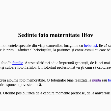
Sedinte foto maternitate Ilfov
i momentele speciale din viața oamenilor. Imaginile cu
bebeluși
, fie că 
 De la primul zâmbet al bebelușului, la pasiunea și entuziasmul cu care bă
 foto în
familie
. Aceste sărbători aduc împreună generații, de la cei ma
i culoare fotografiilor. Un fotograf profesionist va ști cum să capture
a crea albume foto memorabile. O fotografie bine realizată la
nunta
sau
b
adru spune o poveste unică.
l. Oferind posibilitatea de a captura momente prețioase, de la aniversări 