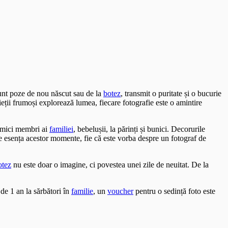
sunt poze de nou născut sau de la
botez
, transmit o puritate și o bucurie
ieții frumoși explorează lumea, fiecare fotografie este o amintire
i mici membri ai
familiei
, bebelușii, la părinți și bunici. Decorurile
ze esența acestor momente, fie că este vorba despre un fotograf de
otez
nu este doar o imagine, ci povestea unei zile de neuitat. De la
de 1 an la sărbători în
familie
, un
voucher
pentru o sedință foto este