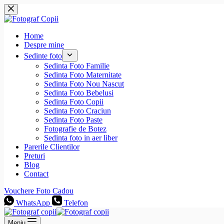
Sari
la
conținut
Home
Despre mine
Sedinte foto
Sedinta Foto Familie
Sedinta Foto Maternitate
Sedinta Foto Nou Nascut
Sedinta Foto Bebelusi
Sedinta Foto Copii
Sedinta Foto Craciun
Sedinta Foto Paste
Fotografie de Botez
Sedinta foto in aer liber
Parerile Clientilor
Preturi
Blog
Contact
Vouchere Foto Cadou
WhatsApp
Telefon
Meniu