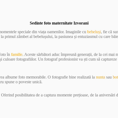
Sedinte foto maternitate Izvorani
 momentele speciale din viața oamenilor. Imaginile cu
bebeluși
, fie că s
e la primul zâmbet al bebelușului, la pasiunea și entuziasmul cu care băi
foto în
familie
. Aceste sărbători aduc împreună generații, de la cei mai
 culoare fotografiilor. Un fotograf profesionist va ști cum să capturez
crea albume foto memorabile. O fotografie bine realizată la
nunta
sau
bo
dru spune o poveste unică.
 Oferind posibilitatea de a captura momente prețioase, de la aniversări d