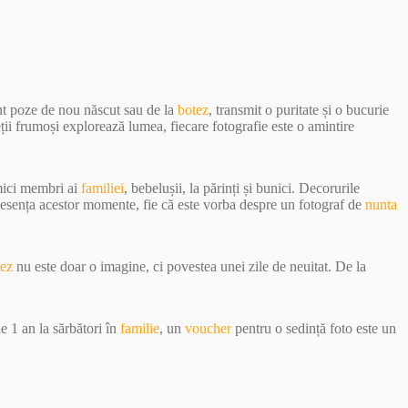
unt poze de nou născut sau de la
botez
, transmit o puritate și o bucurie
eții frumoși explorează lumea, fiecare fotografie este o amintire
 mici membri ai
familiei
, bebelușii, la părinți și bunici. Decorurile
e esența acestor momente, fie că este vorba despre un fotograf de
nunta
tez
nu este doar o imagine, ci povestea unei zile de neuitat. De la
e 1 an la sărbători în
familie
, un
voucher
pentru o sedință foto este un