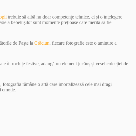
opii
trebuie să aibă nu doar competențe tehnice, ci și o înțelegere
esie a bebelușilor sunt momente prețioase care merită să fie
ătorile de Paște la
Crăciun
, fiecare fotografie este o amintire a
ate în rochițe festive, adaugă un element jucăuș și vesel colecției de
i
, fotografia rămâne o artă care imortalizează cele mai dragi
i emoție.