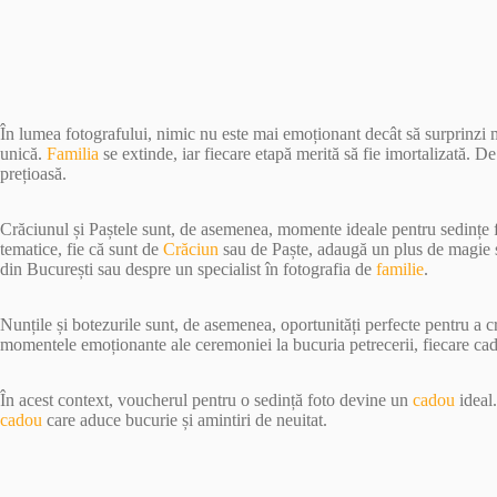
În lumea fotografului, nimic nu este mai emoționant decât să surprinzi
unică.
Familia
se extinde, iar fiecare etapă merită să fie imortalizată. D
prețioasă.
Crăciunul și Paștele sunt, de asemenea, momente ideale pentru sedințe 
tematice, fie că sunt de
Crăciun
sau de Paște, adaugă un plus de magie și
din București sau despre un specialist în fotografia de
familie
.
Nunțile și botezurile sunt, de asemenea, oportunități perfecte pentru a 
momentele emoționante ale ceremoniei la bucuria petrecerii, fiecare ca
În acest context, voucherul pentru o sedință foto devine un
cadou
ideal.
cadou
care aduce bucurie și amintiri de neuitat.