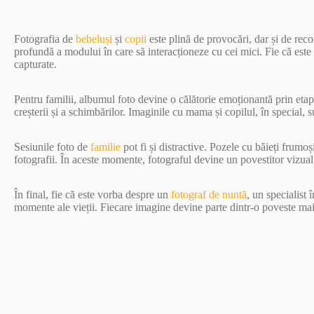
Fotografia de
bebeluși
și
copii
este plină de provocări, dar și de re
profundă a modului în care să interacționeze cu cei mici. Fie că este
capturate.
Pentru familii, albumul foto devine o călătorie emoționantă prin etapel
creșterii și a schimbărilor. Imaginile cu mama și copilul, în special, 
Sesiunile foto de
familie
pot fi și distractive. Pozele cu băieți frumo
fotografii. În aceste momente, fotograful devine un povestitor vizual
În final, fie că este vorba despre un
fotograf de nuntă
, un specialist 
momente ale vieții. Fiecare imagine devine parte dintr-o poveste mai m