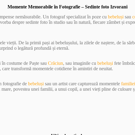
Momente Memorabile în Fotografie – Sedinte foto Izvorani
compense nemăsurabile. Un fotograf specializat în poze cu
bebeluși
sau
c
 vorba despre sedinte foto în studio sau în natură, fiecare zâmbet și expr
e vieții. De la primii pași ai bebelușului, la zilele de naștere, de la sărb
surprind o legătură profundă și eternă.
și în costume de Paște sau
Crăciun
, sau imaginile cu
bebeluși
fete îmbrăc
, care transformă momentele cotidiene în amintiri de neuitat.
în fotografie de
bebeluși
sau un artist care capturează momentele
familie
are, povestea unei familii, a unui copil, a unei vieți pline de culoare ș