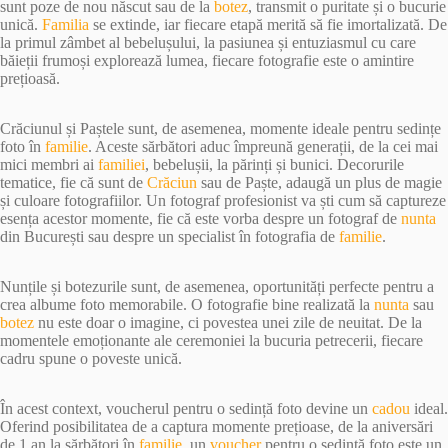
sunt poze de nou născut sau de la
botez
, transmit o puritate și o bucurie
unică.
Familia
se extinde, iar fiecare etapă merită să fie imortalizată. De
la primul zâmbet al bebelușului, la pasiunea și entuziasmul cu care
băieții frumoși explorează lumea, fiecare fotografie este o amintire
prețioasă.
Crăciunul și Paștele sunt, de asemenea, momente ideale pentru sedințe
foto în
familie
. Aceste sărbători aduc împreună generații, de la cei mai
mici membri ai
familiei
, bebelușii, la părinți și bunici. Decorurile
tematice, fie că sunt de
Crăciun
sau de Paște, adaugă un plus de magie
și culoare fotografiilor. Un fotograf profesionist va ști cum să captureze
esența acestor momente, fie că este vorba despre un fotograf de
nunta
din București sau despre un specialist în fotografia de
familie
.
Nunțile și botezurile sunt, de asemenea, oportunități perfecte pentru a
crea albume foto memorabile. O fotografie bine realizată la
nunta
sau
botez
nu este doar o imagine, ci povestea unei zile de neuitat. De la
momentele emoționante ale ceremoniei la bucuria petrecerii, fiecare
cadru spune o poveste unică.
În acest context, voucherul pentru o sedință foto devine un
cadou
ideal.
Oferind posibilitatea de a captura momente prețioase, de la aniversări
de 1 an la sărbători în
familie
, un
voucher
pentru o sedință foto este un