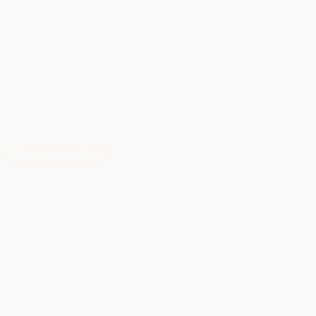
Bucuria Copilăriei – Sedințe Foto Copii
Copilăria este o perioadă magică, plină de energie și veselie, iar
ședințele foto
copii
sunt modalitatea perfectă de a imortaliza aceste
momente speciale și de a păstra amintiri vii pentru totdeauna. Fie că
este vorba de zâmbete pline de inocență…
Citește mai mult
Bucuria
Copilăriei
–
Sedințe
Foto
Sedinta foto nou-nascut
Copii