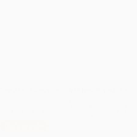
Fotograf Botez București – Îmbrățișând Sfințenia Momentelor Unice
Un
botez
reprezintă unul dintre cele mai semnificative evenimente din
viața unui copil și a familiei sale. Momentul sfințit al
botezului
merită
să fie însoțit de o documentare fotografică de excepție. Fotograful de
botez
din București aduce o perspectivă specială…
Citește mai mult
Fotograf
Botez