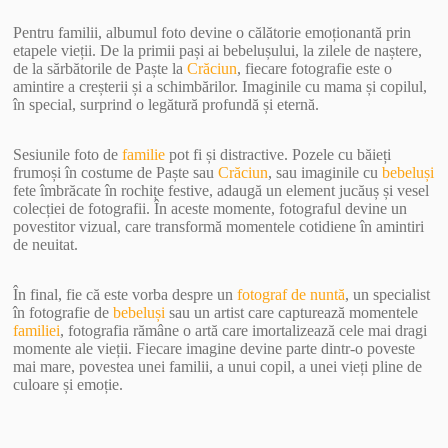
Pentru familii, albumul foto devine o călătorie emoționantă prin
etapele vieții. De la primii pași ai bebelușului, la zilele de naștere,
de la sărbătorile de Paște la
Crăciun
, fiecare fotografie este o
amintire a creșterii și a schimbărilor. Imaginile cu mama și copilul,
în special, surprind o legătură profundă și eternă.
Sesiunile foto de
familie
pot fi și distractive. Pozele cu băieți
frumoși în costume de Paște sau
Crăciun
, sau imaginile cu
bebeluși
fete îmbrăcate în rochițe festive, adaugă un element jucăuș și vesel
colecției de fotografii. În aceste momente, fotograful devine un
povestitor vizual, care transformă momentele cotidiene în amintiri
de neuitat.
În final, fie că este vorba despre un
fotograf de nuntă
, un specialist
în fotografie de
bebeluși
sau un artist care capturează momentele
familiei
, fotografia rămâne o artă care imortalizează cele mai dragi
momente ale vieții. Fiecare imagine devine parte dintr-o poveste
mai mare, povestea unei familii, a unui copil, a unei vieți pline de
culoare și emoție.