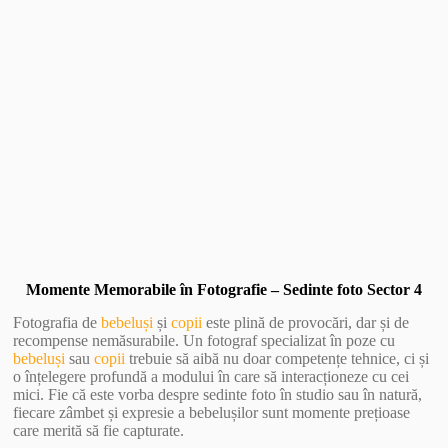
Vezi Galerie Foto
Momente Memorabile în Fotografie – Sedinte foto Sector 4
Fotografia de
bebeluși
și
copii
este plină de provocări, dar și de
recompense nemăsurabile. Un fotograf specializat în poze cu
bebeluși
sau
copii
trebuie să aibă nu doar competențe tehnice, ci și
o înțelegere profundă a modului în care să interacționeze cu cei
mici. Fie că este vorba despre sedinte foto în studio sau în natură,
fiecare zâmbet și expresie a bebelușilor sunt momente prețioase
care merită să fie capturate.