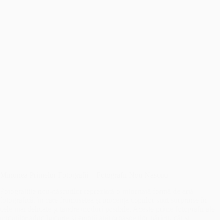
Minunea Primelor Fotografii – Fotografii Nou Nascuti
Fotografiile nou-născuților reprezintă o minunată formă de artă
fotografică, în care frumusețea și inocența copiilor sunt surprinse în
cele mai delicate și tandre moduri posibile. Aceste prime fotografii ale
micuților aduc bucurie și emoții atât proaspeților părinți, cât și