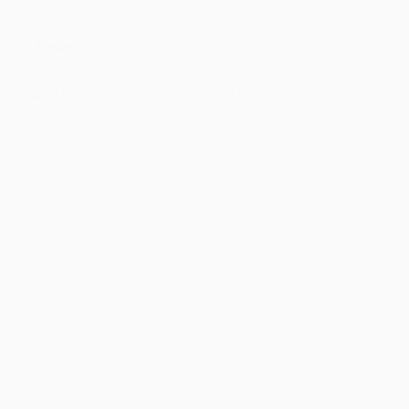
București
–
Îmbrățișând
Sedinta foto copii
Sfințenia
Momentelor
Unice