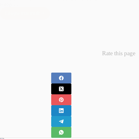
întregii…
Citește mai mult
Minunea
Primelor
Fotografii
–
Fotografii
Nou
Rate this page
Nascuti