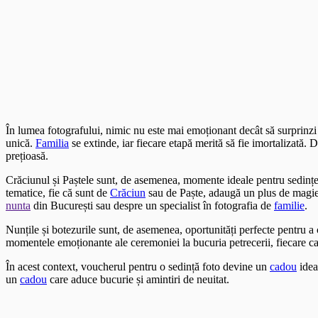
În lumea fotografului, nimic nu este mai emoționant decât să surprinz
unică.
Familia
se extinde, iar fiecare etapă merită să fie imortalizată.
prețioasă.
Crăciunul și Paștele sunt, de asemenea, momente ideale pentru sedințe
tematice, fie că sunt de
Crăciun
sau de Paște, adaugă un plus de magie ș
nunta
din București sau despre un specialist în fotografia de
familie
.
Nunțile și botezurile sunt, de asemenea, oportunități perfecte pentru 
momentele emoționante ale ceremoniei la bucuria petrecerii, fiecare c
În acest context, voucherul pentru o sedință foto devine un
cadou
idea
un
cadou
care aduce bucurie și amintiri de neuitat.