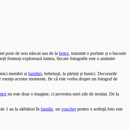
sunt poze de nou născut sau de la
botez
, transmit o puritate și o bucurie
ieții frumoși explorează lumea, fiecare fotografie este o amintire
i mici membri ai
familiei
, bebelușii, la părinți și bunici. Decorurile
ze esența acestor momente, fie că este vorba despre un fotograf de
otez
nu este doar o imagine, ci povestea unei zile de neuitat. De la
de 1 an la sărbători în
familie
, un
voucher
pentru o sedință foto este