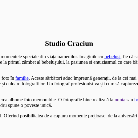
Studio Craciun
i momentele speciale din viața oamenilor. Imaginile cu
bebeluși
, fie că 
 De la primul zâmbet al bebelușului, la pasiunea și entuziasmul cu care bă
 foto în
familie
. Aceste sărbători aduc împreună generații, de la cei ma
i culoare fotografiilor. Un fotograf profesionist va ști cum să capture
a crea albume foto memorabile. O fotografie bine realizată la
nunta
sau
b
adru spune o poveste unică.
l. Oferind posibilitatea de a captura momente prețioase, de la aniversări 