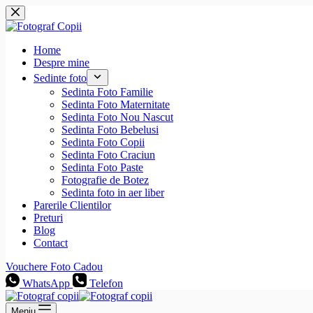
Sari
la
conținut
Home
Despre mine
Sedinte foto
Sedinta Foto Familie
Sedinta Foto Maternitate
Sedinta Foto Nou Nascut
Sedinta Foto Bebelusi
Sedinta Foto Copii
Sedinta Foto Craciun
Sedinta Foto Paste
Fotografie de Botez
Sedinta foto in aer liber
Parerile Clientilor
Preturi
Blog
Contact
Vouchere Foto Cadou
WhatsApp
Telefon
Meniu