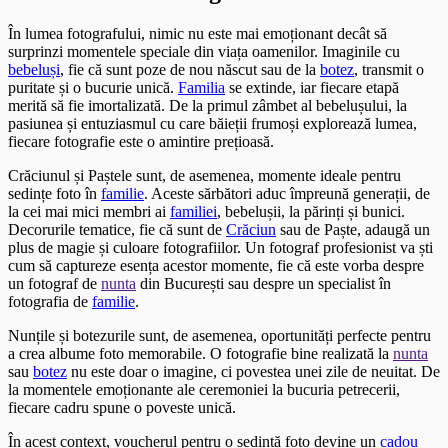
În lumea fotografului, nimic nu este mai emoționant decât să
surprinzi momentele speciale din viața oamenilor. Imaginile cu
bebeluși
, fie că sunt poze de nou născut sau de la
botez
, transmit o
puritate și o bucurie unică.
Familia
se extinde, iar fiecare etapă
merită să fie imortalizată. De la primul zâmbet al bebelușului, la
pasiunea și entuziasmul cu care băieții frumoși explorează lumea,
fiecare fotografie este o amintire prețioasă.
Crăciunul și Paștele sunt, de asemenea, momente ideale pentru
sedințe foto în
familie
. Aceste sărbători aduc împreună generații, de
la cei mai mici membri ai
familiei
, bebelușii, la părinți și bunici.
Decorurile tematice, fie că sunt de
Crăciun
sau de Paște, adaugă un
plus de magie și culoare fotografiilor. Un fotograf profesionist va ști
cum să captureze esența acestor momente, fie că este vorba despre
un fotograf de
nunta
din București sau despre un specialist în
fotografia de
familie
.
Nunțile și botezurile sunt, de asemenea, oportunități perfecte pentru
a crea albume foto memorabile. O fotografie bine realizată la
nunta
sau
botez
nu este doar o imagine, ci povestea unei zile de neuitat. De
la momentele emoționante ale ceremoniei la bucuria petrecerii,
fiecare cadru spune o poveste unică.
În acest context, voucherul pentru o sedință foto devine un
cadou