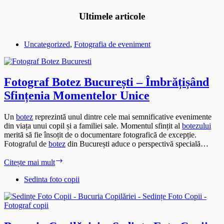
Ultimele articole
Uncategorized
,
Fotografia de eveniment
Fotograf Botez București – Îmbrățișând
Sfințenia Momentelor Unice
Un
botez
reprezintă unul dintre cele mai semnificative evenimente
din viața unui copil și a familiei sale. Momentul sfințit al
botezului
merită să fie însoțit de o documentare fotografică de excepție.
Fotograful de
botez
din București aduce o perspectivă specială…
Fotograf
Citește mai mult
Botez
București
Sedinta foto copii
–
Îmbrățișând
Sfințenia
Momentelor
Unice