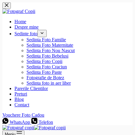
Sari
la
conținut
Home
Despre mine
Sedinte foto
Sedinta Foto Familie
Sedinta Foto Maternitate
Sedinta Foto Nou Nascut
Sedinta Foto Bebelusi
Sedinta Foto Copii
Sedinta Foto Craciun
Sedinta Foto Paste
Fotografie de Botez
Sedinta foto in aer liber
Parerile Clientilor
Preturi
Blog
Contact
Vouchere Foto Cadou
WhatsApp
Telefon
Meniu