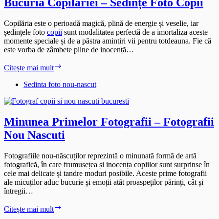
Bucuria Copilăriei – Sedințe Foto Copii
Copilăria este o perioadă magică, plină de energie și veselie, iar
ședințele foto
copii
sunt modalitatea perfectă de a imortaliza aceste
momente speciale și de a păstra amintiri vii pentru totdeauna. Fie că
este vorba de zâmbete pline de inocență…
Bucuria
Citește mai mult
Copilăriei
–
Sedinta foto nou-nascut
Sedințe
Foto
Copii
Minunea Primelor Fotografii – Fotografii
Nou Nascuti
Fotografiile nou-născuților reprezintă o minunată formă de artă
fotografică, în care frumusețea și inocența copiilor sunt surprinse în
cele mai delicate și tandre moduri posibile. Aceste prime fotografii
ale micuților aduc bucurie și emoții atât proaspeților părinți, cât și
întregii…
Minunea
Citește mai mult
Primelor