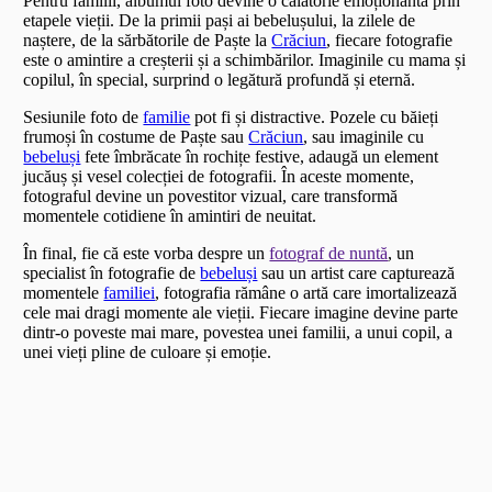
Pentru familii, albumul foto devine o călătorie emoționantă prin
etapele vieții. De la primii pași ai bebelușului, la zilele de
naștere, de la sărbătorile de Paște la
Crăciun
, fiecare fotografie
este o amintire a creșterii și a schimbărilor. Imaginile cu mama și
copilul, în special, surprind o legătură profundă și eternă.
Sesiunile foto de
familie
pot fi și distractive. Pozele cu băieți
frumoși în costume de Paște sau
Crăciun
, sau imaginile cu
bebeluși
fete îmbrăcate în rochițe festive, adaugă un element
jucăuș și vesel colecției de fotografii. În aceste momente,
fotograful devine un povestitor vizual, care transformă
momentele cotidiene în amintiri de neuitat.
În final, fie că este vorba despre un
fotograf de nuntă
, un
specialist în fotografie de
bebeluși
sau un artist care capturează
momentele
familiei
, fotografia rămâne o artă care imortalizează
cele mai dragi momente ale vieții. Fiecare imagine devine parte
dintr-o poveste mai mare, povestea unei familii, a unui copil, a
unei vieți pline de culoare și emoție.